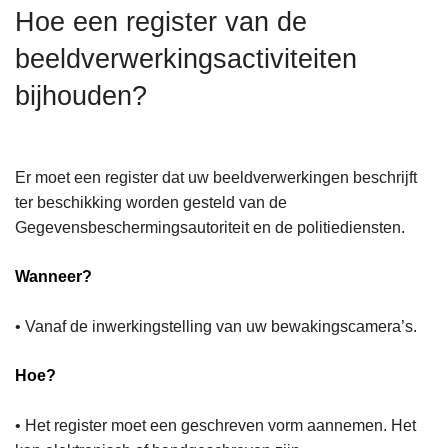
n
Hoe een register van de
h
beeldverwerkingsactiviteiten
o
u
bijhouden?
d
g
a
Er moet een register dat uw beeldverwerkingen beschrijft
a
ter beschikking worden gesteld van de
n
Gegevensbeschermingsautoriteit en de politiediensten.
Wanneer?
• Vanaf de inwerkingstelling van uw bewakingscamera’s.
Hoe?
• Het register moet een geschreven vorm aannemen. Het