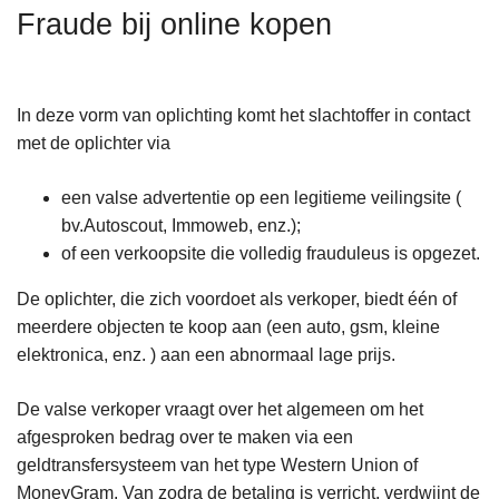
n
Fraude bij online kopen
h
o
u
In deze vorm van oplichting komt het slachtoffer in contact
d
met de oplichter via
g
a
een valse advertentie op een legitieme veilingsite (
a
bv.Autoscout, Immoweb, enz.);
n
of een verkoopsite die volledig frauduleus is opgezet.
De oplichter, die zich voordoet als verkoper, biedt één of
meerdere objecten te koop aan (een auto, gsm, kleine
elektronica, enz. ) aan een abnormaal lage prijs.
De valse verkoper vraagt over het algemeen om het
afgesproken bedrag over te maken via een
geldtransfersysteem van het type Western Union of
MoneyGram. Van zodra de betaling is verricht, verdwijnt de