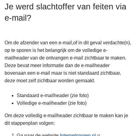
n
Je werd slachtoffer van feiten via
h
e-mail?
o
u
d
g
Om de afzender van een e-mail,of in dit geval verdachte(n),
a
op te sporen is het belangrijk om de volledige e-
a
mailheader van de ontvangen e-mail zichtbaar te maken.
n
Deze bevat meer informatie dan de e-mailheader
bovenaan een e-mail maar is niet standaard zichtbaar,
deze moet zelf zichtbaar worden gemaakt.
Standaard e-mailheader (zie foto)
Volledige e-mailheader (zie foto)
Om deze volledig e-mailheader zichtbaar te maken kan je
dit stappenplan volgen:
Ga naar de website
Internetsporen.nl