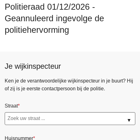
n
Politieraad 01/12/2026 -
h
Geannuleerd ingevolge de
o
u
politiehervorming
d
g
a
a
Je wijkinspecteur
n
Ken je de verantwoordelijke wijkinspecteur in je buurt? Hij
of zij is je eerste contactpersoon bij de politie.
Straat
▼
Huisnummer