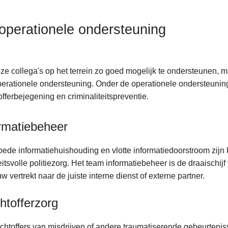
operationele ondersteuning
preventie
e collega's op het terrein zo goed mogelijk te ondersteunen,
perationele ondersteuning. Onder de operationele ondersteuning
offerbejegening en criminaliteitspreventie.
rmatiebeheer
an
ede informatiehuishouding en vlotte informatiedoorstroom zijn 
eitsvolle politiezorg. Het team informatiebeheer is de draaischij
ng
w vertrekt naar de juiste interne dienst of externe partner.
htofferzorg
chtoffers van misdrijven of andere traumatiserende gebeurten