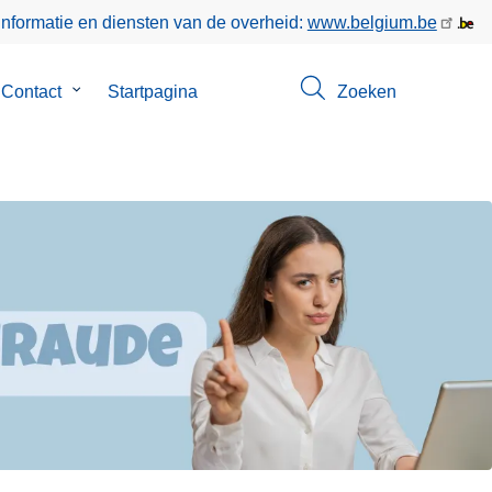
informatie en diensten van de overheid:
www.belgium.be
menu
Contact
Submenu
Startpagina
Zoeken
van
Contact