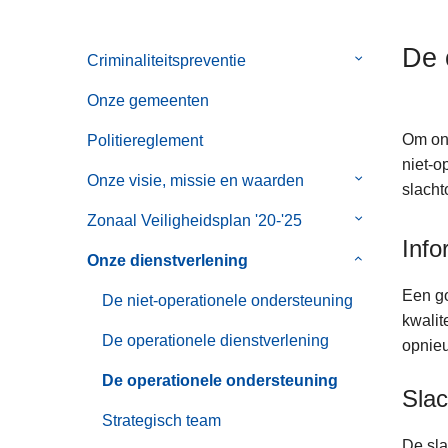
n
h
De 
Criminaliteitspreventie
Submenu
o
van
u
Onze gemeenten
Criminaliteits
d
g
Om onz
Politiereglement
a
niet-o
Onze visie, missie en waarden
Submenu
a
slacht
van
n
Zonaal Veiligheidsplan '20-'25
Submenu
Onze
Info
van
visie,
Onze dienstverlening
Submenu
Zonaal
missie
van
Veiligheidspl
Een go
De niet-operationele ondersteuning
en
Onze
'20-
kwalit
waarden
dienstverleni
De operationele dienstverlening
'25
opnieu
De operationele ondersteuning
Slac
Strategisch team
De sla