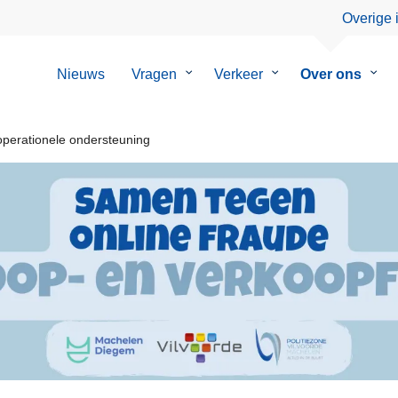
Overige 
Nieuws
Vragen
Submenu
Verkeer
Submenu
Over ons
Sub
van
van
van
Vragen
Verkeer
Over
ons
perationele ondersteuning