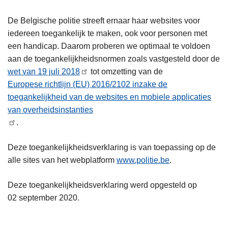
n
h
De Belgische politie streeft ernaar haar websites voor
o
iedereen toegankelijk te maken, ook voor personen met
u
een handicap. Daarom proberen we optimaal te voldoen
d
aan de toegankelijkheidsnormen zoals vastgesteld door de
g
wet van 19 juli 2018
tot omzetting van de
a
Europese richtlijn (EU) 2016/2102 inzake de
a
toegankelijkheid van de websites en mobiele applicaties
n
van overheidsinstanties
.
Deze toegankelijkheidsverklaring is van toepassing op de
alle sites van het webplatform
www.politie.be
.
Deze toegankelijkheidsverklaring werd opgesteld op
02 september 2020.