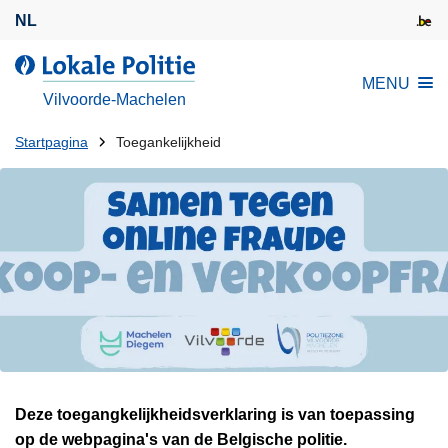
O
NL
v
e
d
MENU
r
e
Vilvoorde-Machelen
s
L
l
U
o
Startpagina
Toegankelijkheid
a
k
bent
a
a
hier:
n
l
e
e
n
P
n
o
a
l
a
i
r
t
d
i
e
Deze toegangkelijkheidsverklaring is van toepassing
e
i
op de webpagina's van de Belgische politie.