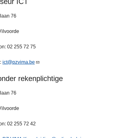
seur ICT
laan 76
Vilvoorde
on: 02 255 72 75
l:
ict@pzvima.be
onder rekenplichtige
laan 76
Vilvoorde
on: 02 255 72 42