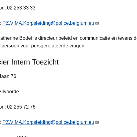
on: 02 253 33 33
l:
PZ.VIMA.Korpsleiding@police.belgium.eu
atherine Bodet is directeur beleid en communicatie en tevens de
tpersoon voor persgerelateerde vragen.
cier Intern Toezicht
laan 76
Vilvoorde
on: 02 255 72 76
l:
PZ.VIMA.Korpsleiding@police.belgium.eu