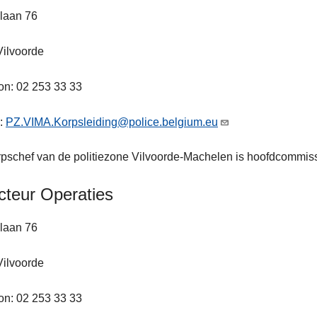
laan 76
Vilvoorde
on: 02 253 33 33
l:
PZ.VIMA.Korpsleiding@police.belgium.eu
pschef van de politiezone Vilvoorde-Machelen is hoofdcommissa
cteur Operaties
laan 76
Vilvoorde
on: 02 253 33 33