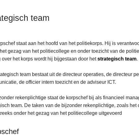
ategisch team
preventie
pschef staat aan het hoofd van het politiekorps. Hij is verantwoo
het gezag van het politiecollege en onder toezicht van de polit
g over het korps wordt hij bijgestaan door het
strategisch team
.
rategisch team bestaat uit de directeur operaties, de directeur pe
icatie, de officier intern toezicht en de adviseur ICT.
an
zonder rekenplichtige staat de korpschef bij als financieel man
ng
gisch team. De taken van de bijzonder rekenplichtige, zoals h
treeks onder het gezag van het politiecollege uitgevoerd
pschef