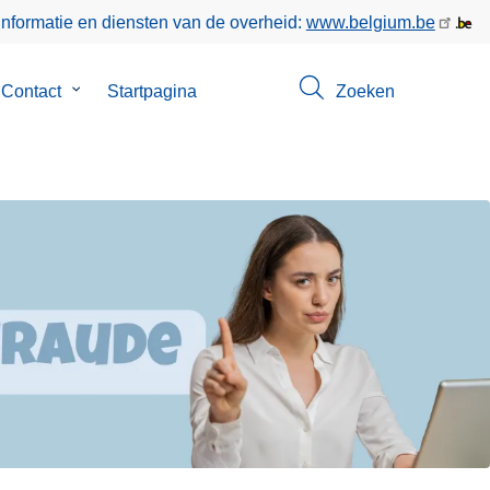
informatie en diensten van de overheid:
www.belgium.be
menu
Contact
Submenu
Startpagina
Zoeken
van
Contact