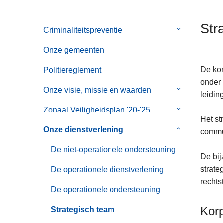
n
h
Str
Criminaliteitspreventie
Submenu
o
van
u
Onze gemeenten
Criminaliteits
d
g
De kor
Politiereglement
a
onder 
Onze visie, missie en waarden
Submenu
a
leidin
van
n
Zonaal Veiligheidsplan '20-'25
Submenu
Onze
Het st
van
visie,
Onze dienstverlening
Submenu
commun
Zonaal
missie
van
Veiligheidspl
De niet-operationele ondersteuning
en
Onze
De bij
'20-
waarden
dienstverleni
strate
De operationele dienstverlening
'25
rechts
De operationele ondersteuning
Kor
Strategisch team