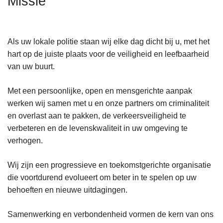
Missie
n
h
o
Als uw lokale politie staan wij elke dag dicht bij u, met het
u
hart op de juiste plaats voor de veiligheid en leefbaarheid
d
van uw buurt.
g
a
Met een persoonlijke, open en mensgerichte aanpak
a
werken wij samen met u en onze partners om criminaliteit
n
en overlast aan te pakken, de verkeersveiligheid te
verbeteren en de levenskwaliteit in uw omgeving te
verhogen.
Wij zijn een progressieve en toekomstgerichte organisatie
die voortdurend evolueert om beter in te spelen op uw
behoeften en nieuwe uitdagingen.
Samenwerking en verbondenheid vormen de kern van ons