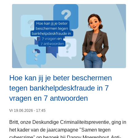
e
i
m
r
2
e
M
0
t
e
2
t
e
5
w
r
/
e
d
b
e
a
e
d
n
r
e
9
i
l
Hoe kan jij je beter beschermen
9
c
u
%
tegen bankhelpdeskfraude in 7
h
i
L
v
t
k
vragen en 7 antwoorden
e
a
j
e
n
a
Vr 19.06.2026 - 17:45
s
d
a
Britt, onze Deskundige Criminaliteitspreventie, ging in
m
e
r
het kader van de jaarcampagne "Samen tegen
e
g
r
cybercrime" op bezoek bij Danny Moerenhout, Anti-
e