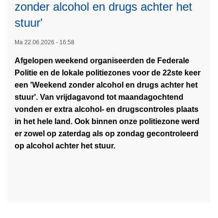
o
c
zonder alcohol en drugs achter het
l
r
stuur'
i
i
t
m
Ma 22.06.2026 - 16:58
i
e
Afgelopen weekend organiseerden de Federale
e
'
Politie en de lokale politiezones voor de 22ste keer
r
s
een 'Weekend zonder alcohol en drugs achter het
a
t
stuur'. Van vrijdagavond tot maandagochtend
L
a
a
vonden er extra alcohol- en drugscontroles plaats
e
d
r
in het hele land. Ook binnen onze politiezone werd
e
v
t
er zowel op zaterdag als op zondag gecontroleerd
s
a
v
op alcohol achter het stuur.
m
n
a
e
1
n
e
7
d
r
j
a
o
u
a
v
n
g