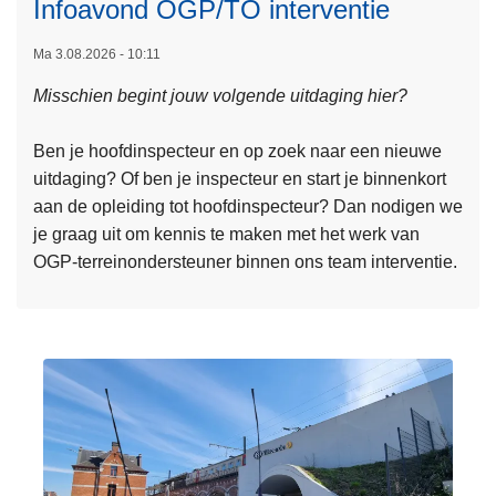
Infoavond OGP/TO interventie
Ma 3.08.2026 - 10:11
L
Misschien begint jouw volgende uitdaging hier?
e
e
Ben je hoofdinspecteur en op zoek naar een nieuwe
s
uitdaging? Of ben je inspecteur en start je binnenkort
m
aan de opleiding tot hoofdinspecteur? Dan nodigen we
e
je graag uit om kennis te maken met het werk van
e
OGP-terreinondersteuner binnen ons team interventie.
r
o
v
e
r
I
n
f
o