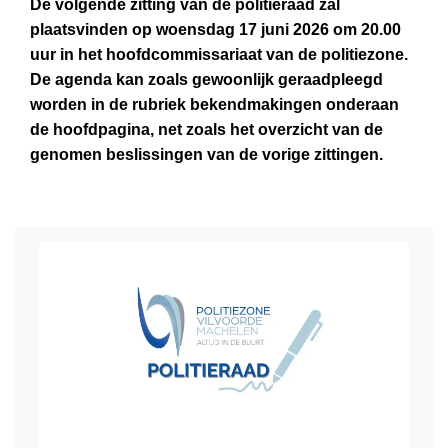
e
De volgende zitting van de politieraad zal
e
t
j
i
plaatsvinden op woensdag 17 juni 2026 om 20.00
e
e
d
n
uur in het hoofdcommissariaat van de politiezone.
s
r
e
7
De agenda kan zoals gewoonlijk geraadpleegd
m
t
n
v
worden in de rubriek bekendmakingen onderaan
e
i
s
r
de hoofdpagina, net zoals het overzicht van de
e
j
o
a
genomen beslissingen van de vorige zittingen.
r
d
n
g
o
e
z
e
v
n
e
n
e
s
B
e
r
2
I
n
A
2
N
7
g
e
B
a
e
e
u
n
n
d
u
L
t
d
i
r
e
w
a
t
t
e
o
p
i
b