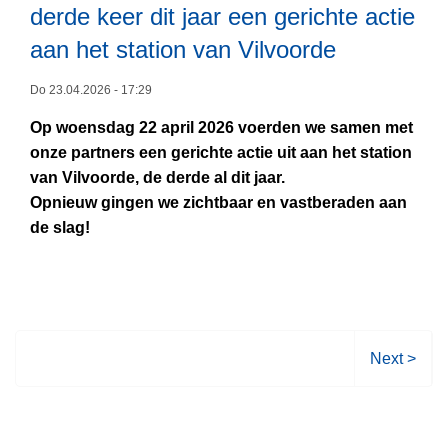
g
v
derde keer dit jaar een gerichte actie
d
s
e
a
e
aan het station van Vilvoorde
t
L
n
n
r
u
e
p
1
a
Do 23.04.2026 - 17:29
s
e
o
7
l
?
Op woensdag 22 april 2026 voerden we samen met
s
l
j
c
onze partners een gerichte actie uit aan het station
m
i
u
o
van Vilvoorde, de derde al dit jaar.
e
t
n
h
Opnieuw gingen we zichtbaar en vastberaden aan
e
i
i
o
de slag!
r
e
2
l
o
r
0
e
v
a
2
n
e
a
6
d
r
d
r
P
v
V
Next >
u
o
a
o
g
l
n
l
s
i
2
g
a