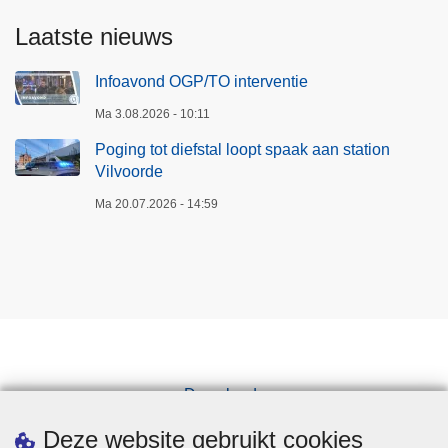
n
Laatste nieuws
v
o
Infoavond OGP/TO interventie
o
r
Ma 3.08.2026 - 10:11
d
Poging tot diefstal loopt spaak aan station
e
Vilvoorde
r
Ma 20.07.2026 - 14:59
d
e
k
e
e
r
d
i
Downloads
t
Pers
j
Deze website gebruikt cookies