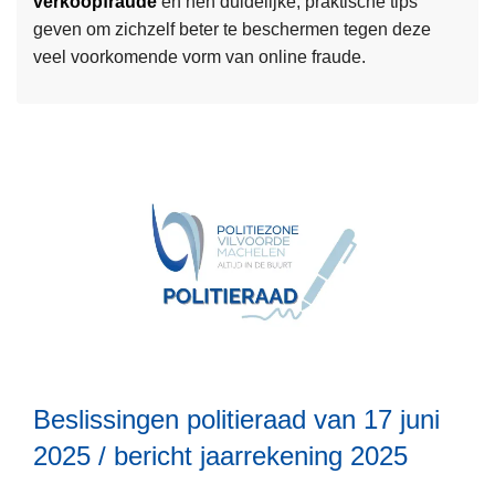
verkoopfraude
én hen duidelijke, praktische tips
e
p
geven om zichzelf beter te beschermen tegen deze
e
t
veel voorkomende vorm van online fraude.
r
s
o
p
v
a
e
a
r
k
🤝
a
J
a
a
n
a
s
L
r
t
e
c
a
e
a
t
s
m
i
Beslissingen politieraad van 17 juni
m
p
o
e
a
n
2025 / bericht jaarrekening 2025
e
g
V