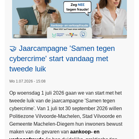
g
n
i
t
n
i
g
e
t
o
🤝 Jaarcampagne 'Samen tegen
t
d
cybercrime' start vandaag met
i
tweede luik
e
f
Wo 1.07.2026 - 15:08
s
Op woensdag 1 juli 2026 gaan we van start met het
t
tweede luik van de jaarcampagne 'Samen tegen
L
a
cybercrime'. Van 1 juli tot 30 september 2026 willen
e
l
Politiezone Vilvoorde-Machelen, Stad Vilvoorde en
e
l
Gemeente Machelen-Diegem hun inwoners bewust
s
o
maken van de gevaren van
aankoop- en
m
o