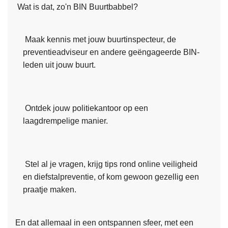
e
u
Wat is dat, zo'n BIN Buurtbabbel?
t
r
e
d
r
Maak kennis met jouw buurtinspecteur, de
e
b
preventieadviseur en andere geëngageerde BIN-
r
e
leden uit jouw buurt.
s
s
i
c
n
h
V
Ontdek jouw politiekantoor op een
e
i
laagdrempelige manier.
r
l
m
v
L
e
o
e
Stel al je vragen, krijg tips rond online veiligheid
n
o
e
en diefstalpreventie, of kom gewoon gezellig een
t
r
s
praatje maken.
e
d
m
g
e
e
e
e
En dat allemaal in een ontspannen sfeer, met een
e