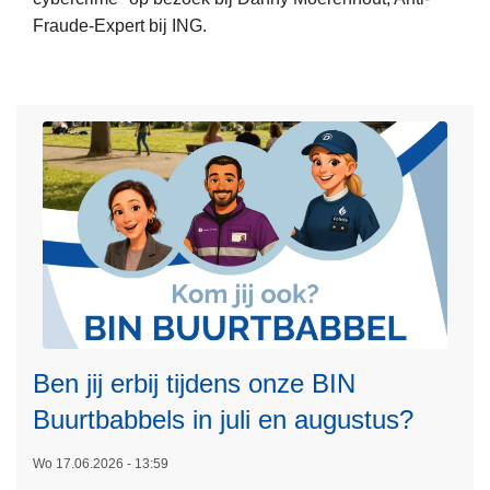
e
e
Fraude-Expert bij ING.
r
c
k
o
o
e
v
n
n
e
t
i
r
r
n
H
o
g
o
l
2
e
e
0
k
e
2
a
r
5
n
d
j
e
i
b
Ben jij erbij tijdens onze BIN
j
e
j
s
Buurtbabbels in juli en augustus?
e
t
b
Wo 17.06.2026 - 13:59
u