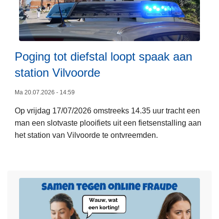
a
v
o
n
L
Poging tot diefstal loopt spaak aan
d
e
O
station Vilvoorde
e
G
s
P
Ma 20.07.2026 - 14:59
m
/
Op vrijdag 17/07/2026 omstreeks 14.35 uur tracht een
e
T
man een slotvaste plooifiets uit een fietsenstalling aan
e
O
het station van Vilvoorde te ontvreemden.
r
i
o
n
v
t
e
e
r
r
P
v
o
e