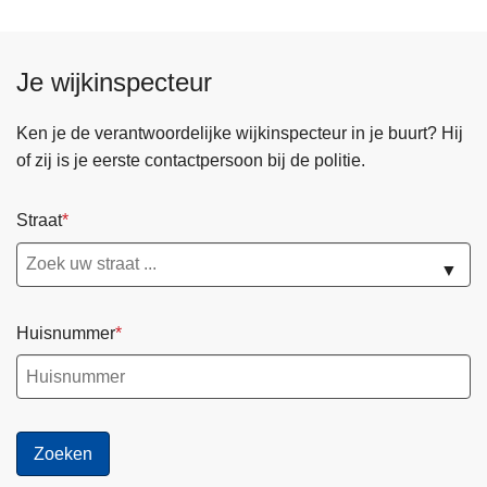
t
9
e
c
i
a
n
h
e
p
d
t
Je wijkinspecteur
e
r
e
e
n
i
p
r
Ken je de verantwoordelijke wijkinspecteur in je buurt? Hij
p
l
a
h
of zij is je eerste contactpersoon bij de politie.
a
2
g
e
r
0
i
t
Straat
t
2
n
s
n
6
a
t
▼
e
u
r
u
s
Huisnummer
r
h
'
o
u
d
e