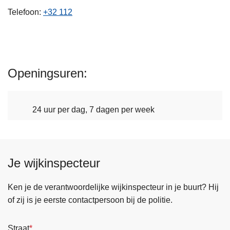
n
Telefoon
+32 112
h
o
u
d
Openingsuren
g
a
a
24 uur per dag, 7 dagen per week
n
Je wijkinspecteur
Ken je de verantwoordelijke wijkinspecteur in je buurt? Hij
of zij is je eerste contactpersoon bij de politie.
Straat