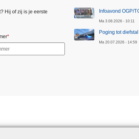
g
a
Infoavond OGP/TO
Hij of zij is je eerste
i
g
Ma 3.08.2026 - 10:11
n
i
a
n
Poging tot diefsta
mer
a
Ma 20.07.2026 - 14:59