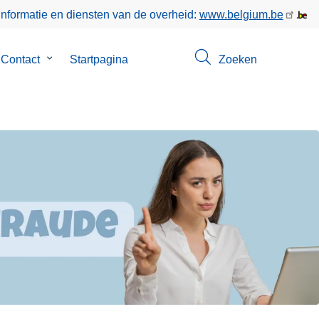
informatie en diensten van de overheid:
www.belgium.be
menu
Contact
Submenu
Startpagina
Zoeken
van
Contact