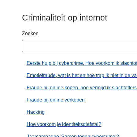
n
h
Criminaliteit op internet
o
u
Zoeken
d
g
a
a
Eerste hulp bij cybercrime. Hoe voorkom ik slachto
n
Emotiefraude, wat is het en hoe trap ik niet in de va
Fraude bij online kopen, hoe vermijd ik slachtoffe
Fraude bij online verkopen
Hacking
Hoe voorkom je identiteitsdiefstal?
Jaarcampagne 'Samen tegen cybercrime'?