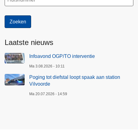
a
o
c
h
e
l
Laatste nieuws
e
n
Infoavond OGP/TO interventie
Ma 3.08.2026 - 10:11
Poging tot diefstal loopt spaak aan station
Vilvoorde
Ma 20.07.2026 - 14:59