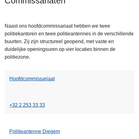
Commissariaten
n
h
o
Naast ons hoofdcommissariaat hebben we twee
u
politiekantoren en twee politieantennes in de verschillende
L
d
buurten. Zij zijn structureel geopend, met vaste en
e
g
duidelijke openingsuren op vier locaties binnen de
e
a
politiezone.
s
a
m
n
e
Hoofdcommissariaat
e
L
r
e
o
e
v
+32 2 253 33 33
s
e
m
r
L
e
H
e
Politieantenne Diegem
e
o
e