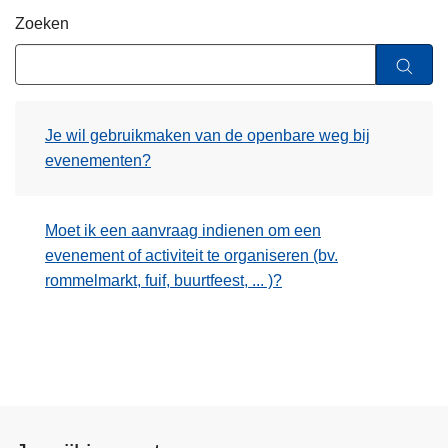
n
Zoeken
h
o
u
d
Je wil gebruikmaken van de openbare weg bij
g
evenementen?
a
a
n
Moet ik een aanvraag indienen om een
evenement of activiteit te organiseren (bv.
rommelmarkt, fuif, buurtfeest, ... )?