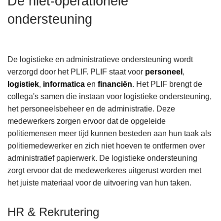
De niet-operationele
n
ondersteuning
h
o
u
d
De logistieke en administratieve ondersteuning wordt
g
verzorgd door het PLIF. PLIF staat voor
personeel
,
a
logistiek
,
informatica
en
financiën
. Het PLIF brengt de
a
collega's samen die instaan voor logistieke ondersteuning,
n
het personeelsbeheer en de administratie. Deze
medewerkers zorgen ervoor dat de opgeleide
politiemensen meer tijd kunnen besteden aan hun taak als
politiemedewerker en zich niet hoeven te ontfermen over
administratief papierwerk. De logistieke ondersteuning
zorgt ervoor dat de medewerkeres uitgerust worden met
het juiste materiaal voor de uitvoering van hun taken.
HR & Rekrutering