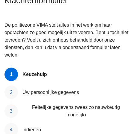
Klachtenformulier
n
h
o
De politiezone VIMA stelt alles in het werk om haar
u
opdrachten zo goed mogelijk uit te voeren. Bent u toch niet
d
tevreden? Voelt u zich onheus behandeld door onze
g
diensten, dan kan u dat via onderstaand formulier laten
a
weten.
a
n
Keuzehulp
Uw persoonlijke gegevens
Feitelijke gegevens (wees zo nauwkeurig
mogelijk)
Indienen