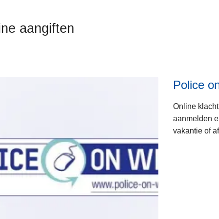
ine aangiften
Police o
Online klacht
ten
aanmelden en 
vakantie of a
s