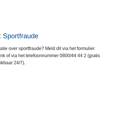
e
e
r
o
v
 Sportfraude
e
r
matie over sportfraude? Meld dit via het formulier
P
ink of via het telefoonnummer 0800/44 44 2 (gratis
o
kbaar 24/7).
l
i
c
L
e
e
o
e
n
s
w
m
e
e
b
e