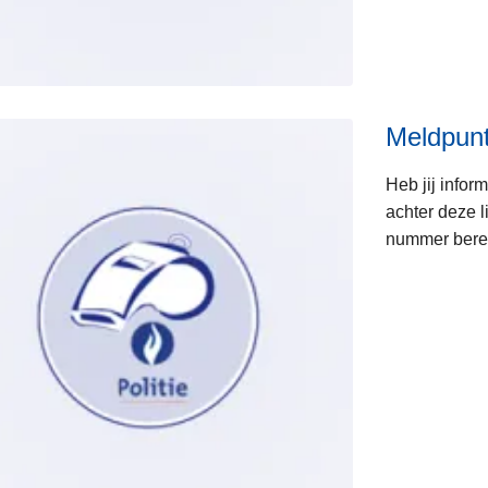
Meldpunt
Heb jij infor
achter deze l
nummer berei