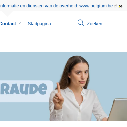
informatie en diensten van de overheid:
www.belgium.be
enu
Contact
Submenu
Startpagina
Zoeken
van
Contact