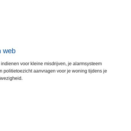
n web
 indienen voor kleine misdrijven, je alarmsysteem
politietoezicht aanvragen voor je woning tijdens je
fwezigheid.
L
e
e
s
m