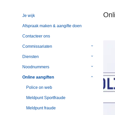
n
h
Onl
Je wijk
o
u
Afspraak maken & aangifte doen
d
g
Contacteer ons
a
Commissariaten
Submenu
a
van
n
Diensten
Submenu
Commissaria
van
Noodnummers
Submenu
Diensten
van
Online aangiften
Submenu
Noodnummer
van
Police on web
Online
aangiften
Meldpunt Sportfraude
Meldpunt fraude