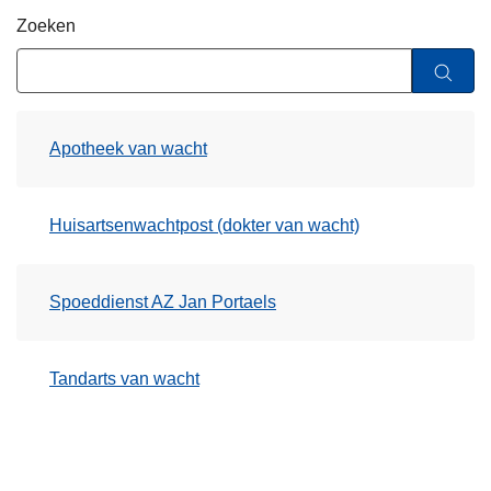
n
Zoeken
h
o
u
d
Apotheek van wacht
g
a
a
Huisartsenwachtpost (dokter van wacht)
n
Spoeddienst AZ Jan Portaels
Tandarts van wacht