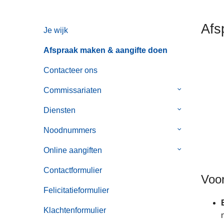
n
h
Afs
Je wijk
o
u
Afspraak maken & aangifte doen
d
g
Contacteer ons
a
Commissariaten
Submenu
a
van
n
Diensten
Submenu
Commissaria
van
Noodnummers
Submenu
Diensten
van
Online aangiften
Submenu
Noodnummer
van
Contactformulier
Online
Voor
aangiften
Felicitatieformulier
Klachtenformulier