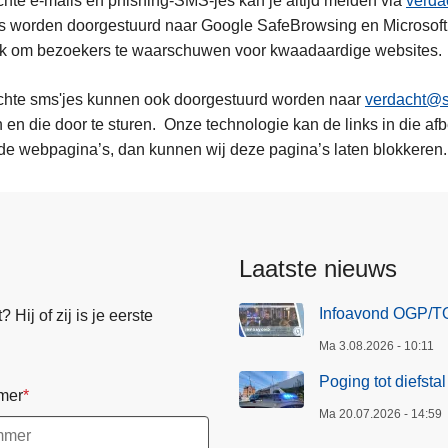
hte e-mails en phishing-SMS-jes kan je altijd melden via
verd
s worden doorgestuurd naar Google SafeBrowsing en Microsof
ik om bezoekers te waarschuwen voor kwaadaardige websites.
chte sms'jes kunnen ook doorgestuurd worden naar
verdacht@
en die door te sturen. Onze technologie kan de links in die afb
de webpagina’s, dan kunnen wij deze pagina’s laten blokkeren.
Laatste nieuws
Infoavond OGP/TO
Hij of zij is je eerste
Ma 3.08.2026 - 10:11
Poging tot diefsta
mer
Ma 20.07.2026 - 14:59