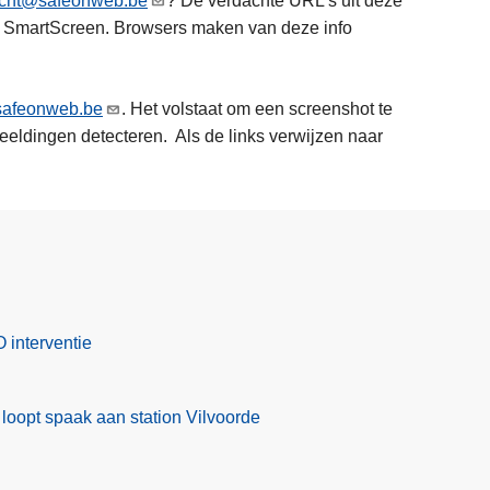
acht@safeonweb.be
? De verdachte URL’s uit deze
t SmartScreen. Browsers maken van deze info
safeonweb.be
. Het volstaat om een screenshot te
eeldingen detecteren. Als de links verwijzen naar
 interventie
l loopt spaak aan station Vilvoorde