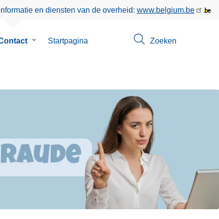
informatie en diensten van de overheid:
www.belgium.be
enu
Contact
Submenu
Startpagina
Zoeken
van
Contact