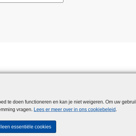
d te doen functioneren en kan je niet weigeren. Om uw gebrui
Disclaimer
Privacy
Cookies
Toegankelijkheid
temming vragen.
Lees er meer over in ons cookiebeleid
.
© 2026 Politie.be
lleen essentiële cookies