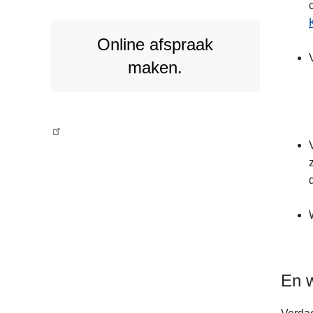
Online afspraak
maken.
En w