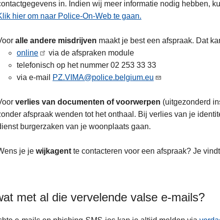
contactgegevens in. Indien wij meer informatie nodig hebben, ku
Klik hier om naar Police-On-Web te gaan.
Voor
alle andere misdrijven
maakt je best een afspraak. Dat ka
online
via de afspraken module
telefonisch op het nummer 02 253 33 33
via e-mail
PZ.VIMA@police.belgium.eu
Voor
verlies van documenten of voorwerpen
(uitgezonderd in
zonder afspraak wenden tot het onthaal. Bij verlies van je identi
dienst burgerzaken van je woonplaats gaan.
Wens je je
wijkagent
te contacteren voor een afspraak? Je vind
at met al die vervelende valse e-mails?