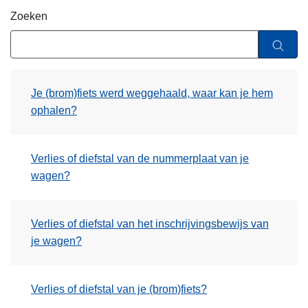
n
Zoeken
h
o
u
d
Je (brom)fiets werd weggehaald, waar kan je hem
g
ophalen?
a
a
n
Verlies of diefstal van de nummerplaat van je
wagen?
Verlies of diefstal van het inschrijvingsbewijs van
je wagen?
Verlies of diefstal van je (brom)fiets?