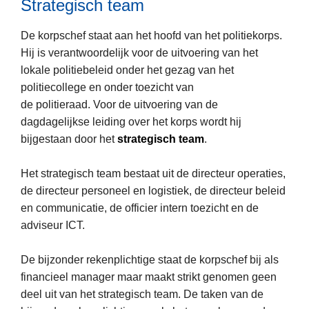
Strategisch team
r
n
s
D
e
t
De korpschef staat aan het hoofd van het politiekorps.
e
l
e
Hij is verantwoordelijk voor de uitvoering van het
o
e
u
lokale politiebeleid onder het gezag van het
p
d
n
politiecollege en onder toezicht van
e
i
i
de politieraad. Voor de uitvoering van de
r
e
n
dagdagelijkse leiding over het korps wordt hij
a
n
g
bijgestaan door het
strategisch team
.
t
s
i
t
Het strategisch team bestaat uit de directeur operaties,
o
v
de directeur personeel en logistiek, de directeur beleid
n
e
en communicatie, de officier intern toezicht en de
e
r
adviseur ICT.
L
l
l
e
e
e
De bijzonder rekenplichtige staat de korpschef bij als
e
o
n
financieel manager maar maakt strikt genomen geen
s
n
i
deel uit van het strategisch team. De taken van de
m
d
n