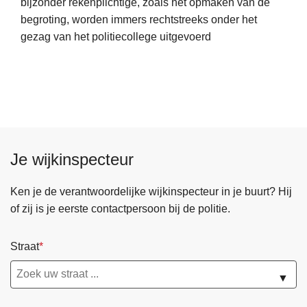
bijzonder rekenplichtige, zoals het opmaken van de
e
e
g
begroting, worden immers rechtstreeks onder het
e
r
gezag van het politiecollege uitgevoerd
r
s
o
t
v
e
e
u
r
n
S
i
t
n
Je wijkinspecteur
r
g
a
t
Ken je de verantwoordelijke wijkinspecteur in je buurt? Hij
e
of zij is je eerste contactpersoon bij de politie.
g
i
Straat
s
c
▼
h