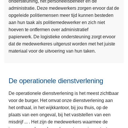
ondersteuning, het personeelsbeheer en de
L
administratie. Deze medewerkers zorgen ervoor dat de
e
opgeleide politiemensen meer tijd kunnen besteden
e
aan hun taak als politiemedewerker en zich niet
s
hoeven te ontfermen over administratief
m
papierwerk. De logistieke ondersteuning zorgt ervoor
e
dat de medewerkeres uitgerust worden met het juiste
e
materiaal voor de uitvoering van hun taken.
r
o
v
e
De operationele dienstverlening
r
D
De operationele dienstverlening is het meest zichtbaar
e
voor de burger. Het omvat onze dienstverlening aan
L
n
het onthaal, in het wijkkantoor, bij jou thuis, op de
e
i
plaats van een ongeval, bij het vaststellen van een
e
e
misdrijf ... . Het zijn de medewerkers waarmee de
s
t