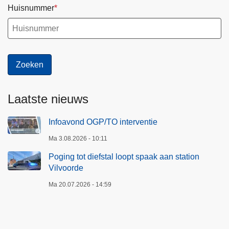
t
Huisnummer
e
a
m
Laatste nieuws
Infoavond OGP/TO interventie
Ma 3.08.2026 - 10:11
Poging tot diefstal loopt spaak aan station
Vilvoorde
Ma 20.07.2026 - 14:59