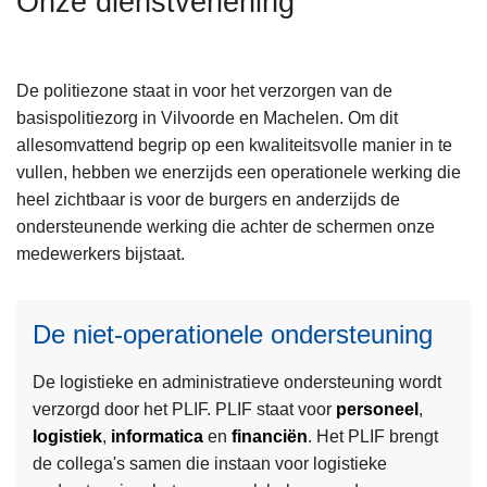
Onze dienstverlening
n
h
o
De politiezone staat in voor het verzorgen van de
u
basispolitiezorg in Vilvoorde en Machelen. Om dit
d
allesomvattend begrip op een kwaliteitsvolle manier in te
g
vullen, hebben we enerzijds een operationele werking die
a
heel zichtbaar is voor de burgers en anderzijds de
a
ondersteunende werking die achter de schermen onze
n
medewerkers bijstaat.
De niet-operationele ondersteuning
De logistieke en administratieve ondersteuning wordt
verzorgd door het PLIF. PLIF staat voor
personeel
,
logistiek
,
informatica
en
financiën
. Het PLIF brengt
de collega's samen die instaan voor logistieke