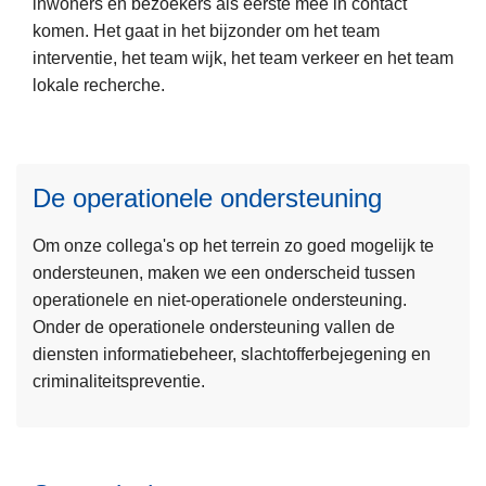
inwoners en bezoekers als eerste mee in contact
m
-
komen. Het gaat in het bijzonder om het team
e
o
interventie, het team wijk, het team verkeer en het team
e
p
lokale recherche.
r
e
o
r
v
a
e
t
De operationele ondersteuning
L
r
i
e
D
o
Om onze collega's op het terrein zo goed mogelijk te
e
e
n
ondersteunen, maken we een onderscheid tussen
s
o
e
operationele en niet-operationele ondersteuning.
m
p
l
Onder de operationele ondersteuning vallen de
e
e
e
diensten informatiebeheer, slachtofferbejegening en
e
r
o
criminaliteitspreventie.
r
a
n
o
t
d
v
i
e
e
o
r