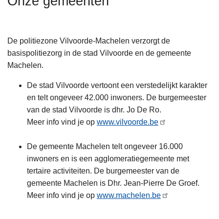
Onze gemeenten
n
h
o
De politiezone Vilvoorde-Machelen verzorgt de
u
basispolitiezorg in de stad Vilvoorde en de gemeente
d
Machelen.
g
a
De stad Vilvoorde vertoont een verstedelijkt karakter
a
en telt ongeveer 42.000 inwoners. De burgemeester
n
van de stad Vilvoorde is dhr. Jo De Ro.
Meer info vind je op
www.vilvoorde.be
De gemeente Machelen telt ongeveer 16.000
inwoners en is een agglomeratiegemeente met
tertaire activiteiten. De burgemeester van de
gemeente Machelen is Dhr. Jean-Pierre De Groef.
Meer info vind je op
www.machelen.be