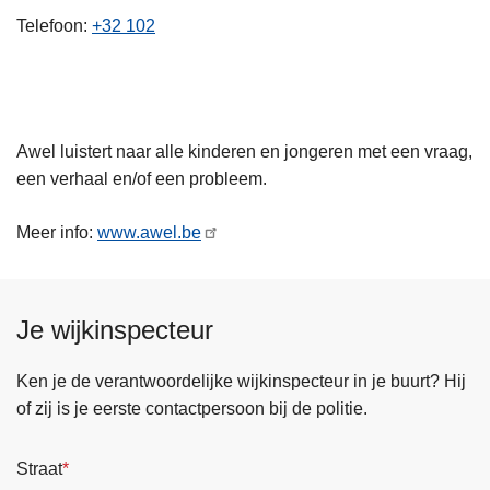
n
Telefoon
+32 102
h
o
u
d
Awel luistert naar alle kinderen en jongeren met een vraag,
g
een verhaal en/of een probleem.
a
a
Meer info:
www.awel.be
n
Je wijkinspecteur
Ken je de verantwoordelijke wijkinspecteur in je buurt? Hij
of zij is je eerste contactpersoon bij de politie.
Straat