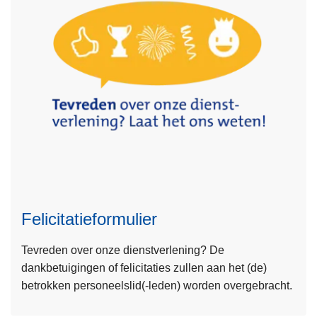
n
t
a
c
t
f
o
r
m
L
u
e
l
e
i
Felicitatieformulier
s
e
m
r
Tevreden over onze dienstverlening? De
e
dankbetuigingen of felicitaties zullen aan het (de)
e
betrokken personeelslid(-leden) worden overgebracht.
r
o