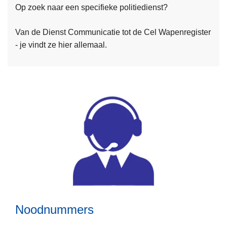
Op zoek naar een specifieke politiedienst?
m
a
e
t
Van de Dienst Communicatie tot de Cel Wapenregister
e
e
- je vindt ze hier allemaal.
r
n
o
v
e
r
D
i
e
n
s
L
t
e
e
e
n
Noodnummers
s
m