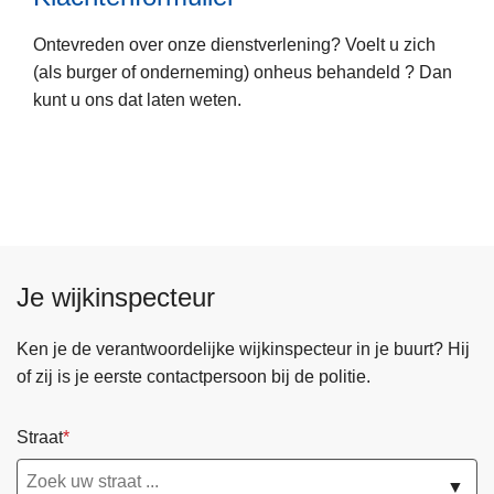
u
m
l
Ontevreden over onze dienstverlening? Voelt u zich
e
i
(als burger of onderneming) onheus behandeld ? Dan
e
e
kunt u ons dat laten weten.
r
r
o
v
e
r
K
l
Je wijkinspecteur
a
c
h
Ken je de verantwoordelijke wijkinspecteur in je buurt? Hij
t
of zij is je eerste contactpersoon bij de politie.
e
n
Straat
f
o
▼