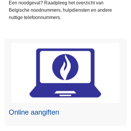
Een noodgeval? Raadpleeg het overzicht van
e
Belgische noodnummers, hulpdiensten en andere
e
nuttige telefoonnummers.
r
o
v
e
r
N
o
L
o
e
d
e
n
s
u
m
m
e
m
Online aangiften
e
e
r
r
o
s