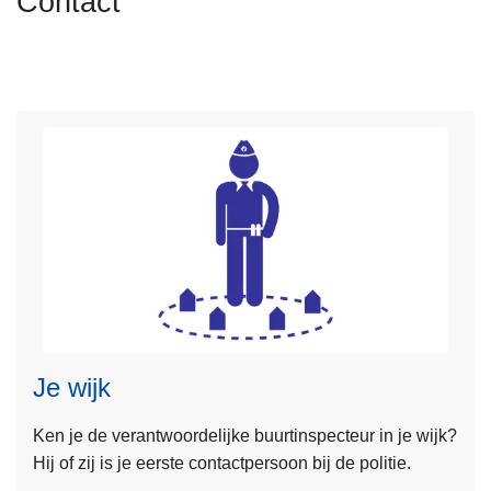
Contact
n
h
o
u
d
g
a
a
n
L
e
e
s
Je wijk
m
e
Ken je de verantwoordelijke buurtinspecteur in je wijk?
e
Hij of zij is je eerste contactpersoon bij de politie.
r
o