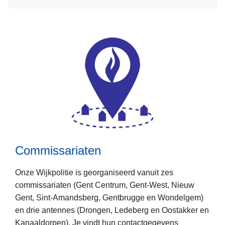
v
e
r
J
e
w
i
j
k
Commissariaten
Onze Wijkpolitie is georganiseerd vanuit zes
commissariaten (Gent Centrum, Gent-West, Nieuw
L
Gent, Sint-Amandsberg, Gentbrugge en Wondelgem)
e
en drie antennes (Drongen, Ledeberg en Oostakker en
e
Kanaaldorpen). Je vindt hun contactgegevens
s