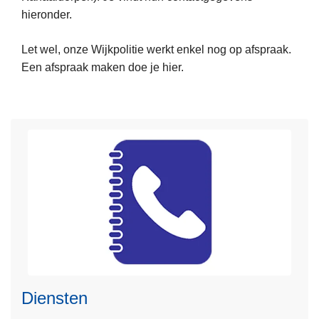
hieronder.
m
e
Let wel, onze Wijkpolitie werkt enkel nog op afspraak.
e
Een afspraak maken doe je hier.
r
o
v
e
r
C
o
m
m
i
s
L
s
e
a
e
Diensten
r
s
i