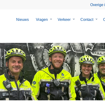
Overige 
Nieuws
Vragen
Submenu
Verkeer
Submenu
Contact
Subm
O
van
van
van
Vragen
Verkeer
Conta