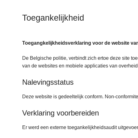
n
h
Toegankelijkheid
o
u
d
g
Toegangkelijkheidsverklaring voor de website van
a
De Belgische politie, verbindt zich ertoe deze site 
a
van de websites en mobiele applicaties van overheids
n
Nalevingsstatus
Deze website is gedeeltelijk conform. Non-conformitei
Verklaring voorbereiden
Er werd een externe toegankelijkheidsaudit uitgevoe