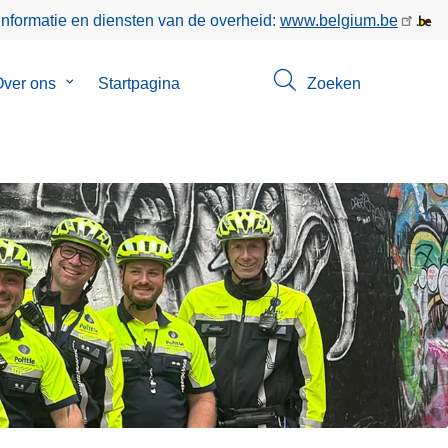
informatie en diensten van de overheid:
www.belgium.be
enu
ver ons
Submenu
Startpagina
Zoeken
van
ct
Over
ons