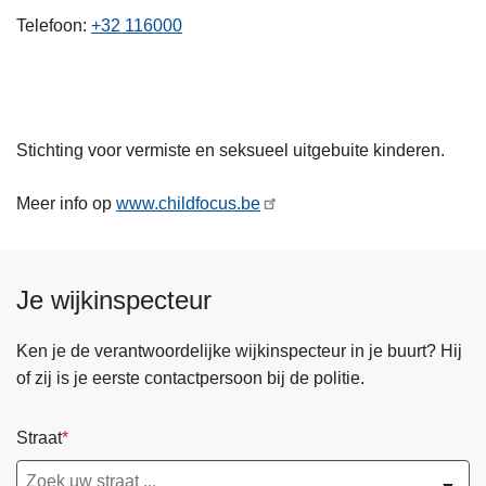
n
Telefoon
+32 116000
h
o
u
d
Stichting voor vermiste en seksueel uitgebuite kinderen.
g
a
Meer info op
www.childfocus.be
a
n
Je wijkinspecteur
Ken je de verantwoordelijke wijkinspecteur in je buurt? Hij
of zij is je eerste contactpersoon bij de politie.
Straat