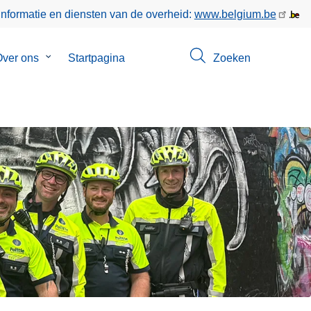
informatie en diensten van de overheid:
www.belgium.be
enu
ver ons
Submenu
Startpagina
Zoeken
van
ct
Over
ons