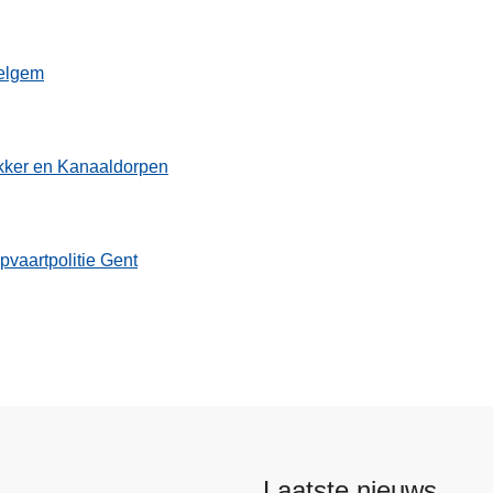
elgem
kker en Kanaaldorpen
vaartpolitie Gent
Laatste nieuws