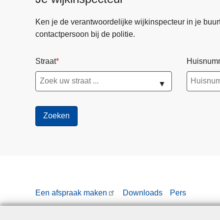
k
r
e
e
g
e
Ken je de verantwoordelijke wijkinspecteur in je buurt? 
r
p
contactpersoon bij de politie.
e
v
n
a
Straat
Huisnum
K
a
a
r
▼
n
t
a
p
a
o
l
l
d
i
o
t
r
i
p
e
e
Een afspraak maken
Downloads
Pers
G
n
e
n