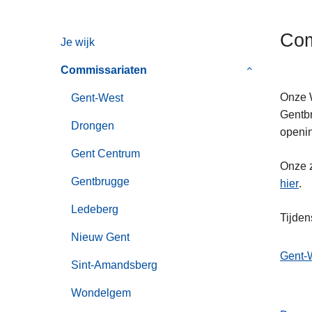
n
h
Com
Je wijk
o
u
Commissariaten
Submenu
d
van
g
Onze W
Gent-West
Commissaria
a
Gentbr
Drongen
a
openin
n
Gent Centrum
L
Onze z
e
Gentbrugge
hier
.
e
s
Ledeberg
L
Tijden
m
e
Nieuw Gent
e
e
Gent-
e
Sint-Amandsberg
s
L
r
m
e
Wondelgem
o
e
e
v