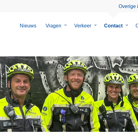
Overige 
Nieuws
Vragen
Submenu
Verkeer
Submenu
Contact
Subm
O
van
van
van
Vragen
Verkeer
Conta