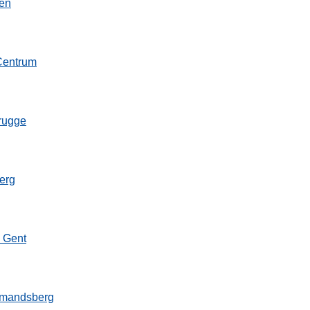
en
Centrum
rugge
s
erg
 Gent
Amandsberg