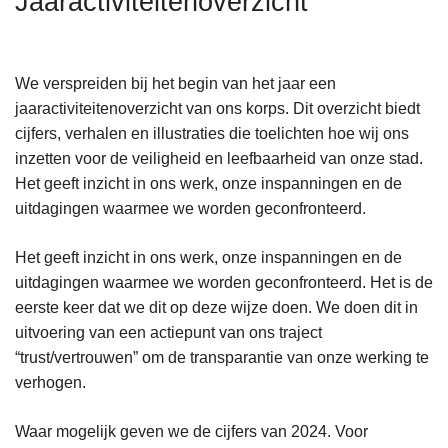
Jaaractiviteitenoverzicht
n
h
o
We verspreiden bij het begin van het jaar een
u
jaaractiviteitenoverzicht van ons korps. Dit overzicht biedt
d
cijfers, verhalen en illustraties die toelichten hoe wij ons
g
inzetten voor de veiligheid en leefbaarheid van onze stad.
a
Het geeft inzicht in ons werk, onze inspanningen en de
a
uitdagingen waarmee we worden geconfronteerd.
n
Het geeft inzicht in ons werk, onze inspanningen en de
uitdagingen waarmee we worden geconfronteerd. Het is de
eerste keer dat we dit op deze wijze doen. We doen dit in
uitvoering van een actiepunt van ons traject
“trust/vertrouwen” om de transparantie van onze werking te
verhogen.
Waar mogelijk geven we de cijfers van 2024. Voor