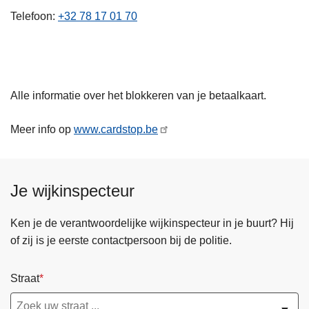
n
Telefoon
+32 78 17 01 70
h
o
u
d
Alle informatie over het blokkeren van je betaalkaart.
g
a
Meer info op
www.cardstop.be
a
n
Je wijkinspecteur
Ken je de verantwoordelijke wijkinspecteur in je buurt? Hij
of zij is je eerste contactpersoon bij de politie.
Straat