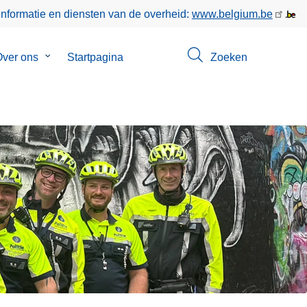
informatie en diensten van de overheid:
www.belgium.be
enu
ver ons
Submenu
Startpagina
Zoeken
van
ct
Over
ons