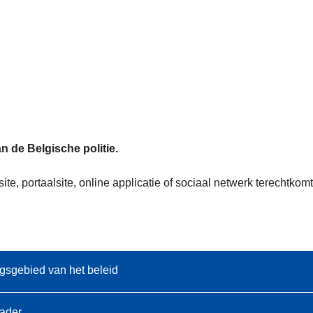
n de Belgische politie.
te, portaalsite, online applicatie of sociaal netwerk terechtk
gsgebied van het beleid
kader