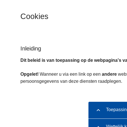
n
h
Cookies
o
u
d
g
a
Inleiding
a
Dit beleid is van toepassing op de webpagina's va
n
Opgelet!
Wanneer u via een link op een
andere
websi
persoonsgegevens van deze diensten raadplegen.
Toepassin
Wettelijk 