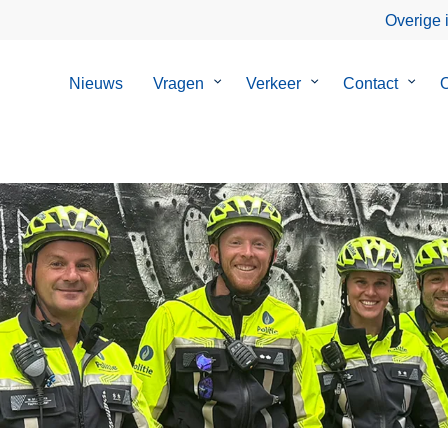
Overige 
Nieuws
Vragen
Submenu
Verkeer
Submenu
Contact
Subm
O
van
van
van
Vragen
Verkeer
Conta