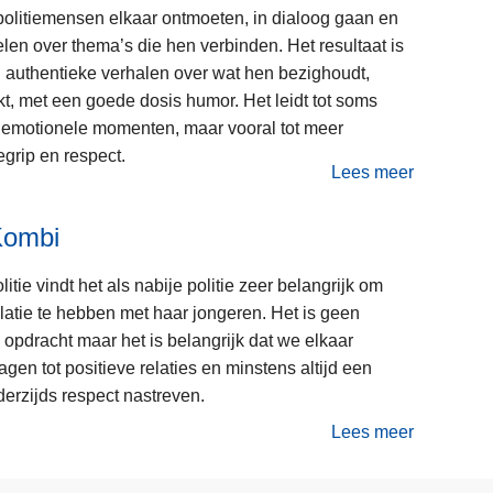
e
F
politiemensen elkaar ontmoeten, in dialoog gaan en
r
l
len over thema’s die hen verbinden. Het resultaat is
k
i
l authentieke verhalen over wat hen bezighoudt,
i
k
kt, met een goede dosis humor. Het leidt tot soms
n
k
n emotionele momenten, maar vooral tot meer
g
e
grip en respect.
Lees meer
n
o
k
v
Kombi
a
e
m
r
itie vindt het als nabije politie zeer belangrijk om
p
F
latie te hebben met haar jongeren. Het is geen
r
opdracht maar het is belangrijk dat we elkaar
a
agen tot positieve relaties en minstens altijd een
m
erzijds respect nastreven.
e
Lees meer
d
o
v