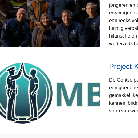
jongeren en 
ervaringen de
een reeks vo
luchtig verpa
hilarische e
wederzijds be
Project 
De Gentse pol
een goede re
gemakkelijke 
kennen, bijdr
vorm van wed