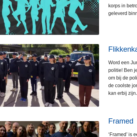
korps in betr
geleverd bin
Flikken
Word een Jun
politie! Ben 
om bij de pol
de coolste jo
kan erbij zijn.
Framed
‘Framed’ is e