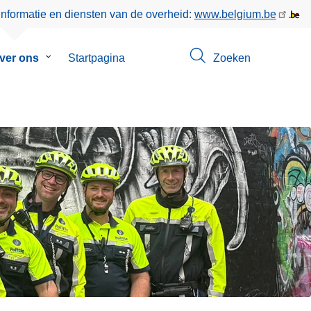
informatie en diensten van de overheid:
www.belgium.be
nu
ver ons
Submenu
Startpagina
Zoeken
van
t
Over
ons