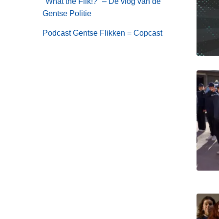
"What the Flik!?" – De vlog van de
Werken
Gentse Politie
bij
Politie
Podcast Gentse Flikken = Copcast
Gent