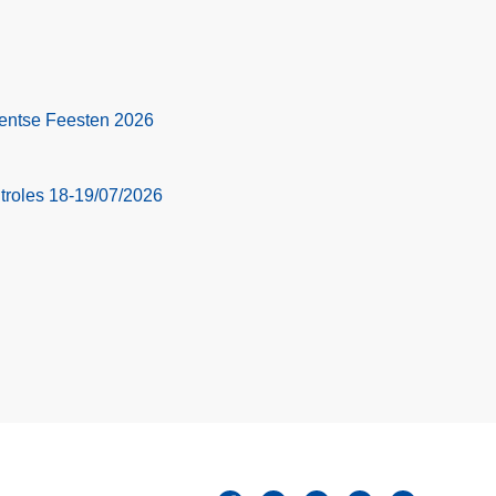
e
r
P
r
 Gentse Feesten 2026
o
j
e
troles 18-19/07/2026
c
t
K
o
m
b
i