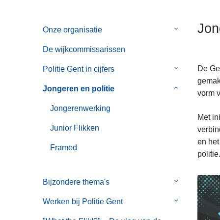
n
h
Jon
Onze organisatie
Submenu
o
van
u
De wijkcommissarissen
Onze
d
organisatie
g
De Gen
Politie Gent in cijfers
Submenu
a
gemakk
van
Jongeren en politie
Submenu
a
vorm v
Politie
van
n
Gent
Jongerenwerking
Jongeren
Met in
in
en
Junior Flikken
verbin
cijfers
politie
en het
Framed
politie
Bijzondere thema's
Submenu
van
Werken bij Politie Gent
Submenu
Bijzondere
van
thema's