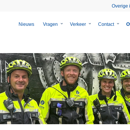
Overige 
Nieuws
Vragen
Submenu
Verkeer
Submenu
Contact
Subme
O
van
van
van
Vragen
Verkeer
Contac