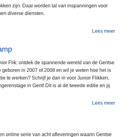
okken zijn. Daar worden tal van inspanningen voor
nen diverse diensten.
Lees meer
o
v
kamp
e
r
ior Flik: ontdek de spannende wereld van de Gentse
J
je geboren in 2007 of 2008 en wil je weten hoe het is
o
itie te werken? Schrijf je dan in voor Junior Flikken,
n
ngerenstage in Gent! Dit is al de tweede editie en jij
g
e
Lees meer
r
o
e
v
n
e
w
r
en online serie van acht afleveringen waarin Gentse