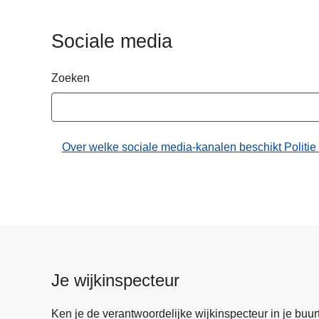
n
h
Sociale media
o
u
Zoeken
d
g
a
a
Over welke sociale media-kanalen beschikt Politie
n
Je wijkinspecteur
Ken je de verantwoordelijke wijkinspecteur in je buurt? 