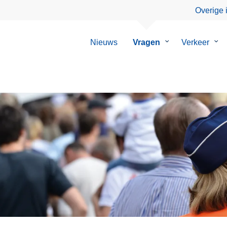
Overige 
Nieuws
Vragen
Submenu
Verkeer
Su
van
van
Vragen
Ver