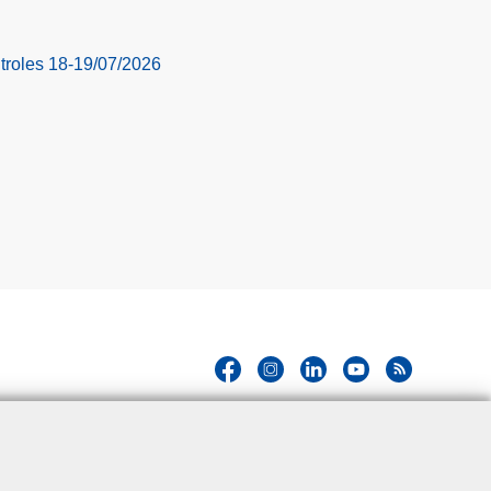
troles 18-19/07/2026
Hallo! Ik ben de chatbot van de Politie
Gent. Waarmee kan ik je vandaag van
Close