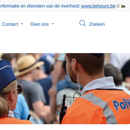
informatie en diensten van de overheid:
www.belgium.be
bmenu
Contact
Submenu
Over ons
Submenu
Zoeken
van
van
keer
Contact
Over
ons