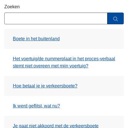
n
Zoeken
h
o
u
d
Boete in het buitenland
g
a
a
Het voertuig/de nummerplaat in het proces-verbaal
n
stemt niet overeen met mijn voertuig?
Hoe betaal je je verkeersboete?
Ik werd geflitst, wat nu?
Je gaat niet akkoord met de verkeersboete