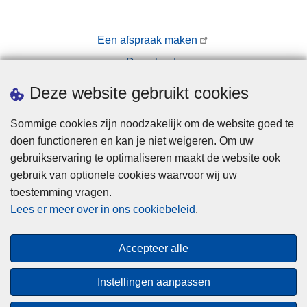
Een afspraak maken
Downloads
Pers
Deze website gebruikt cookies
Sommige cookies zijn noodzakelijk om de website goed te
doen functioneren en kan je niet weigeren. Om uw
gebruikservaring te optimaliseren maakt de website ook
gebruik van optionele cookies waarvoor wij uw
toestemming vragen.
Disclaimer
Lees er meer over in ons cookiebeleid
.
Privacy
Hallo! Ik ben de chatbot van de Politie
Cookies
Gent. Waarmee kan ik je vandaag van
Close
Accepteer alle
Toegankelijkheid
dienst zijn?
teaser
Instellingen aanpassen
© 2026 Politie.be
Start chat