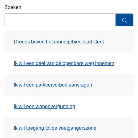
n
Zoeken
h
o
u
d
Drones boven het grondgebied stad Gent
g
a
a
Ik wil een deel van de openbare weg innemen
n
Ik wil een parkeerverbod aanvragen
Ik wil een wapenvergunning
Ik wil toegang tot de voetgangerszone