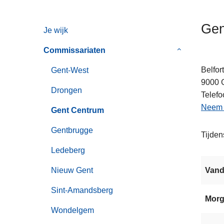
n
h
Gen
Je wijk
o
u
Commissariaten
Submenu
d
van
g
Belfort
Gent-West
Commissaria
a
9000
Drongen
a
Telefo
n
Neem c
Gent Centrum
Gentbrugge
Tijden
Ledeberg
Nieuw Gent
Van
Sint-Amandsberg
Mor
Wondelgem