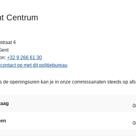
t Centrum
straat 4
ten
Gent
on
+32 9 266 61 30
ontact op met dit politiebureau
s de openingsuren kan je in onze commissariaten steeds op af
daag
0
gen
0