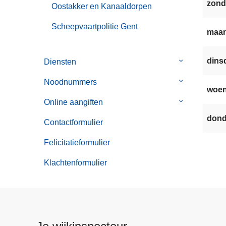
zond
Oostakker en Kanaaldorpen
Scheepvaartpolitie Gent
maan
dinsd
Diensten
Submenu
van
Noodnummers
Submenu
Diensten
woen
van
Online aangiften
Submenu
Noodnummer
van
dond
Contactformulier
Online
aangiften
Felicitatieformulier
Klachtenformulier