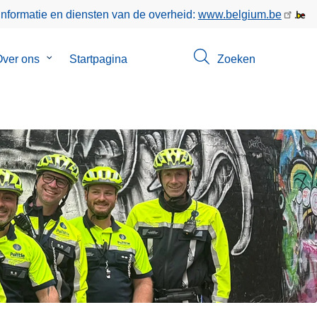
informatie en diensten van de overheid:
www.belgium.be
enu
ver ons
Submenu
Startpagina
Zoeken
van
ct
Over
ons