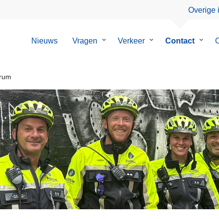
Overige 
Nieuws
Vragen
Submenu
Verkeer
Submenu
Contact
Subm
O
van
van
van
Vragen
Verkeer
Conta
rum