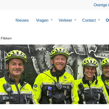
Overige 
Nieuws
Vragen
Submenu
Verkeer
Submenu
Contact
Subme
O
van
van
van
Vragen
Verkeer
Contac
 Flikken