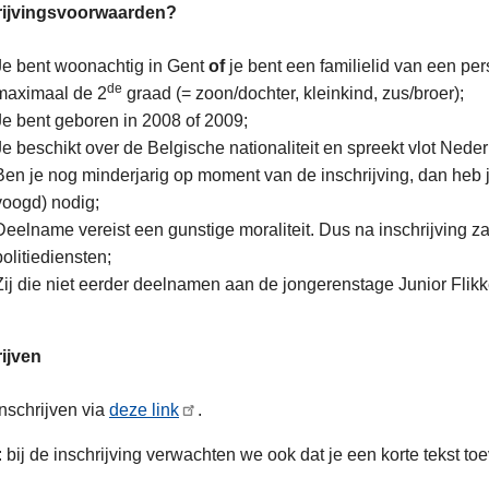
rijvingsvoorwaarden?
Je bent woonachtig in Gent
of
je bent een familielid van een per
de
maximaal de 2
graad (= zoon/dochter, kleinkind, zus/broer);
Je bent geboren in 2008 of 2009;
Je beschikt over de Belgische nationaliteit en spreekt vlot Nede
Ben je nog minderjarig op moment van de inschrijving, dan heb j
voogd) nodig;
Deelname vereist een gunstige moraliteit. Dus na inschrijving 
politiediensten;
Zij die niet eerder deelnamen aan de jongerenstage Junior Flikk
ijven
inschrijven via
deze link
.
: bij de inschrijving verwachten we ook dat je een korte tekst toe