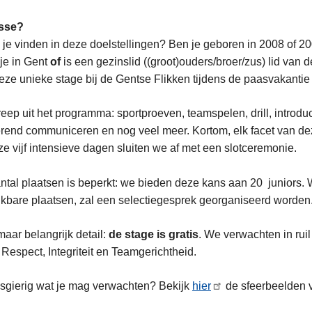
esse?
 je vinden in deze doelstellingen? Ben je geboren in 2008 of 200
je in Gent
of
is een gezinslid ((groot)ouders/broer/zus) lid van 
eze unieke stage bij de Gentse Flikken tijdens de paasvakantie 
eep uit het programma: sportproeven, teamspelen, drill, intro
rend communiceren en nog veel meer. Kortom, elk facet van deze
e vijf intensieve dagen sluiten we af met een slotceremonie.
ntal plaatsen is beperkt: we bieden deze kans aan 20 juniors. 
kbare plaatsen, zal een selectiegesprek georganiseerd worden
maar belangrijk detail:
de stage is gratis
. We verwachten in rui
 Respect, Integriteit en Teamgerichtheid.
gierig wat je mag verwachten? Bekijk
hier
de sfeerbeelden v