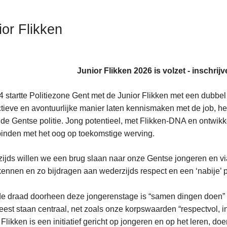
ior Flikken
Junior Flikken 2026 is volzet - inschrijv
4 startte Politiezone Gent met de Junior Flikken met een dubbel 
tieve en avontuurlijke manier laten kennismaken met de job, h
j de Gentse politie. Jong potentieel, met Flikken-DNA en ontwi
inden met het oog op toekomstige werving.
ijds willen we een brug slaan naar onze Gentse jongeren en via 
kennen en zo bijdragen aan wederzijds respect en een ‘nabije’ po
e draad doorheen deze jongerenstage is “samen dingen doen” e
est staan centraal, net zoals onze korpswaarden “respectvol, i
 Flikken is een initiatief gericht op jongeren en op het leren, do