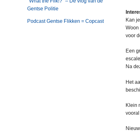
"What the Flik!?" – De vlog van de
Werken
Gentse Politie
bij
Inter
Politie
Kan je
Podcast Gentse Flikken = Copcast
Gent
Woon 
voor d
Een gr
escale
Na dez
Het aa
beschi
Klein 
vooral
Nieuws