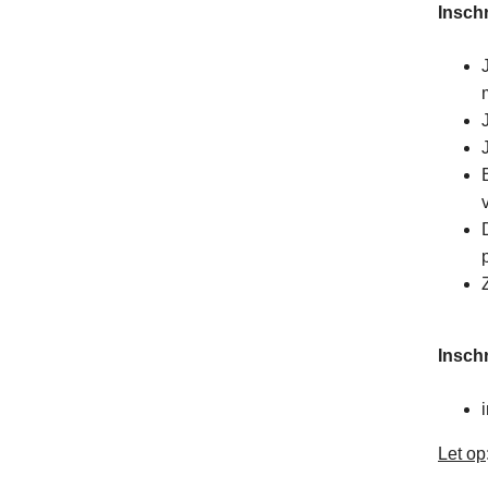
Insch
Inschr
Let op