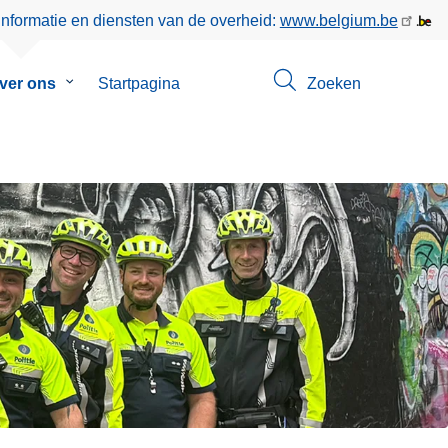
informatie en diensten van de overheid:
www.belgium.be
nu
ver ons
Submenu
Startpagina
Zoeken
van
t
Over
ons