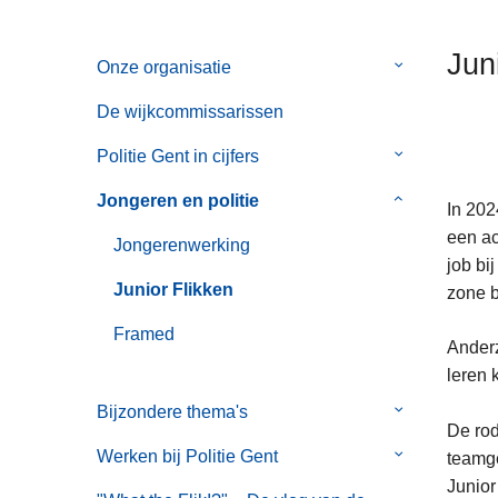
n
h
Jun
Onze organisatie
Submenu
o
van
u
De wijkcommissarissen
Onze
d
organisatie
g
Politie Gent in cijfers
Submenu
a
van
Jongeren en politie
Submenu
In 202
a
Politie
van
een ac
n
Gent
Jongerenwerking
Jongeren
job bi
in
en
Junior Flikken
zone b
cijfers
politie
Framed
Anderz
leren 
Bijzondere thema's
Submenu
De rod
van
Werken bij Politie Gent
Submenu
teamge
Bijzondere
van
Junior
thema's