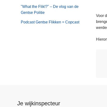
van
"What the Flik!?" – De vlog van de
Werken
Gentse Politie
bij
Voor d
Politie
brenge
Podcast Gentse Flikken = Copcast
Gent
werde
Hieron
Je wijkinspecteur