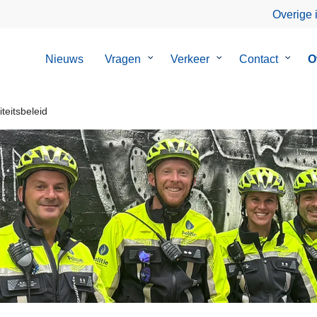
Overige 
Nieuws
Vragen
Submenu
Verkeer
Submenu
Contact
Subme
O
van
van
van
Vragen
Verkeer
Contac
teitsbeleid