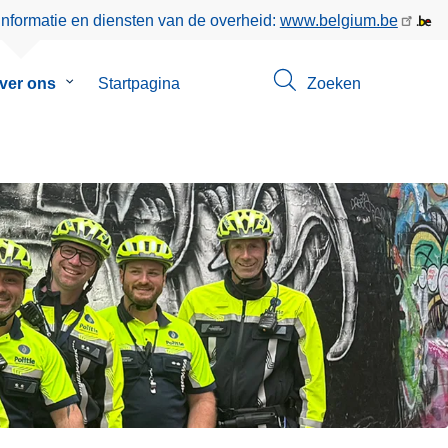
informatie en diensten van de overheid:
www.belgium.be
nu
ver ons
Submenu
Startpagina
Zoeken
van
t
Over
ons