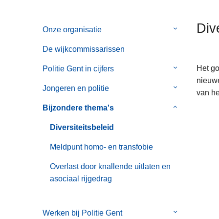
n
h
Dive
Onze organisatie
Submenu
o
van
u
De wijkcommissarissen
Onze
d
organisatie
g
Het go
Politie Gent in cijfers
Submenu
a
nieuwe
van
Jongeren en politie
Submenu
a
van he
Politie
van
n
Gent
Bijzondere thema's
Submenu
Jongeren
in
van
en
Diversiteitsbeleid
cijfers
Bijzondere
politie
thema's
Meldpunt homo- en transfobie
Overlast door knallende uitlaten en
asociaal rijgedrag
Werken bij Politie Gent
Submenu