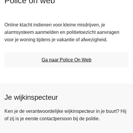
Police on web
n
h
o
Online klacht indienen voor kleine misdrijven, je
u
alarmsysteem aanmelden en politietoezicht aanvragen
d
voor je woning tijdens je vakantie of afwezigheid.
g
a
a
Ga naar Police On Web
n
Je wijkinspecteur
Ken je de verantwoordelijke wijkinspecteur in je buurt? Hij
of zij is je eerste contactpersoon bij de politie.