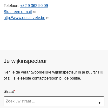
n
Telefoon
+32 9 362 50 09
h
Stuur een e-mail
o
http://www.oosterzele.be
u
d
g
a
a
n
Je wijkinspecteur
Ken je de verantwoordelijke wijkinspecteur in je buurt? Hij
of zij is je eerste contactpersoon bij de politie.
Straat
▼