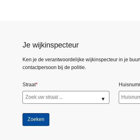
e
l
d
d
a
Je wijkinspecteur
g
t
Ken je de verantwoordelijke wijkinspecteur in je buurt? 
e
contactpersoon bij de politie.
g
e
Straat
Huisnum
n
m
▼
e
n
s
e
n