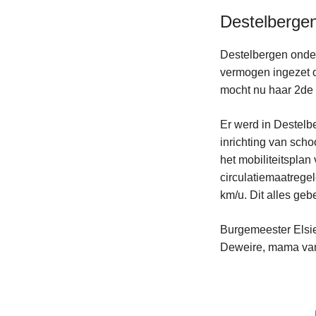
Destelberge
Destelbergen onder
vermogen ingezet o
mocht nu haar 2de
Er werd in Destelbe
inrichting van scho
het mobiliteitspla
circulatiemaatrege
km/u. Dit alles geb
Burgemeester Elsie
Deweire, mama van