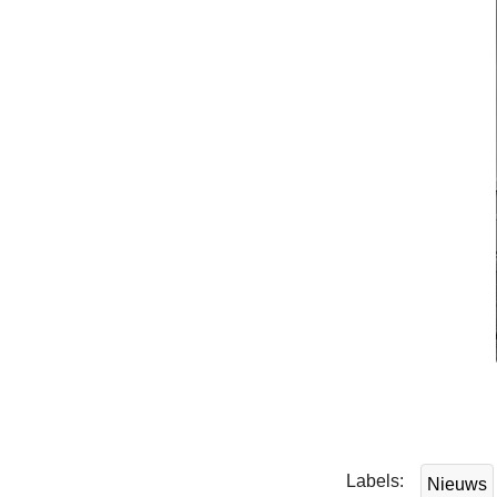
L
e
e
Labels
Nieuws
s