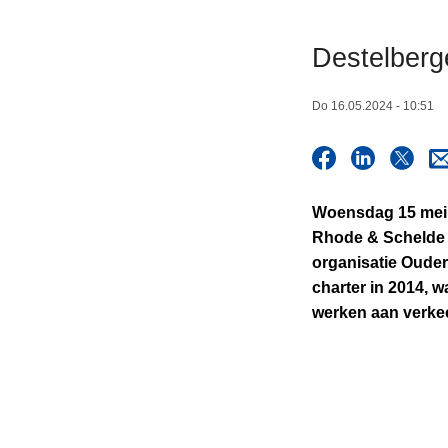
n
h
Destelberg
o
u
Do 16.05.2024 - 10:51
d
g
a
a
Woensdag 15 mei o
n
Rhode & Schelde v
organisatie Oude
charter in 2014, 
werken aan verkee