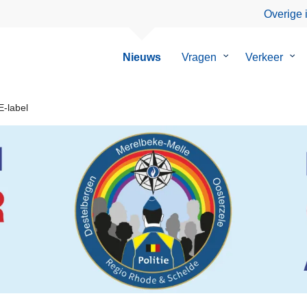
Overige 
Nieuws
Vragen
Submenu
Verkeer
Su
van
van
Vragen
Ver
-label