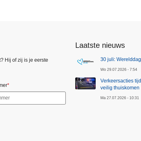
t
i
e
s
t
Laatste nieuws
i
j
30 juli: Wereldd
Hij of zij is je eerste
d
Wo 29.07.2026 - 7:54
e
n
Verkeersacties ti
mer
s
veilig thuiskomen
d
Ma 27.07.2026 - 10:31
e
G
e
n
t