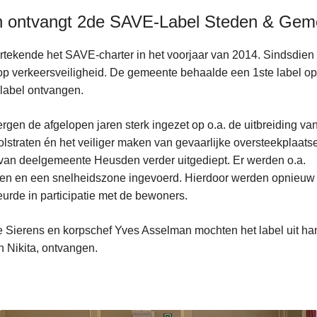
n ontvangt 2de SAVE-Label Steden & Gem
tekende het SAVE-charter in het voorjaar van 2014. Sindsdien i
p verkeersveiligheid. De gemeente behaalde een 1ste label op 
 label ontvangen.
rgen de afgelopen jaren sterk ingezet op o.a. de uitbreiding va
olstraten én het veiliger maken van gevaarlijke oversteekplaats
n van deelgemeente Heusden verder uitgediept. Er werden o.a.
len en een snelheidszone ingevoerd. Hierdoor werden opnieuw 
eurde in participatie met de bewoners.
 Sierens en korpschef Yves Asselman mochten het label uit h
 Nikita, ontvangen.