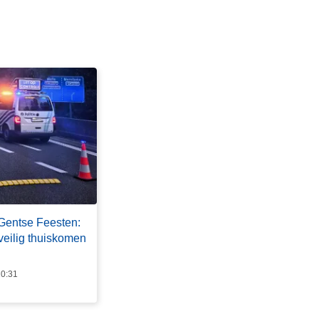
 Gentse Feesten:
veilig thuiskomen
10:31