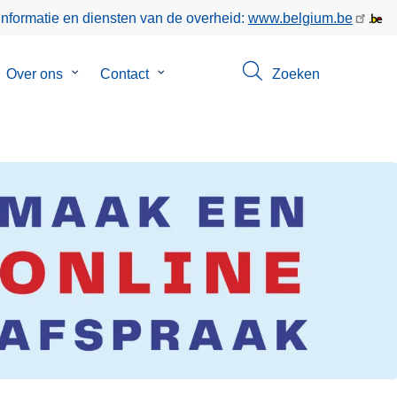
informatie en diensten van de overheid:
www.belgium.be
bmenu
Over ons
Submenu
Contact
Submenu
Zoeken
van
van
keer
Over
Contact
ons