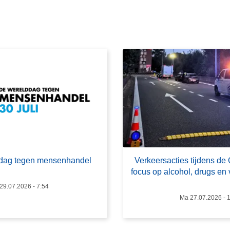
m
e
e
r
o
v
e
r
V
e
r
k
lddag tegen mensenhandel
Verkeersacties tijdens de
e
focus op alcohol, drugs en 
e
29.07.2026 - 7:54
r
Ma 27.07.2026 - 
s
a
c