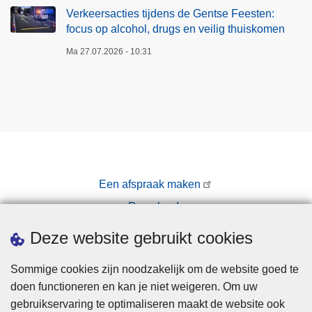
:
Verkeersacties tijdens de Gentse Feesten:
f
focus op alcohol, drugs en veilig thuiskomen
o
Ma 27.07.2026 - 10:31
c
u
s
o
p
a
l
c
Een afspraak maken
o
Downloads
h
o
Pers
Deze website gebruikt cookies
l
,
Sommige cookies zijn noodzakelijk om de website goed te
d
doen functioneren en kan je niet weigeren. Om uw
r
gebruikservaring te optimaliseren maakt de website ook