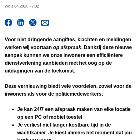
n
Wo 1.04.2020 - 7:02
h
o
u
d
Voor niet-dringende aangiftes, klachten en meldingen
g
werken wij voortaan
op afspraak
. Dankzij deze nieuwe
a
aanpak kunnen we onze inwoners een efficiëntere
a
dienstverlening aanbieden met het oog op de
n
uitdagingen van de toekomst.
Deze vernieuwing biedt vele
voordelen
, zowel voor de
inwoners als voor de politiemedewerkers:
Je kan
24/7
een afspraak maken van elke locatie
op een PC of mobiel toestel
Je
verliest niet langer kostbare tijd
in de
wachtkamer. Je kiest immers het moment dat jou