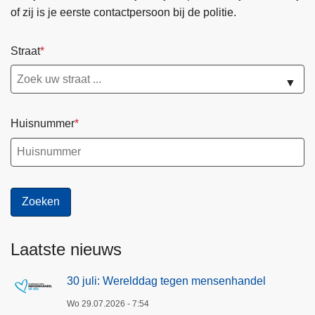
e
of zij is je eerste contactpersoon bij de politie.
n
s
Straat
d
e
▼
G
e
Huisnummer
n
t
s
e
F
e
e
Laatste nieuws
s
t
30 juli: Werelddag tegen mensenhandel
e
n
Wo 29.07.2026 - 7:54