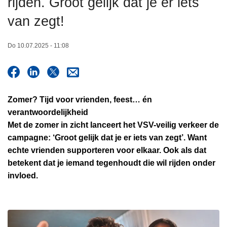
rijden. Groot gelijk dat je er iets
n
van zegt!
h
o
u
Do 10.07.2025 - 11:08
d
g
a
a
Zomer? Tijd voor vrienden, feest… én
n
verantwoordelijkheid
Met de zomer in zicht lanceert het VSV-veilig verkeer de
campagne: ‘Groot gelijk dat je er iets van zegt’. Want
echte vrienden supporteren voor elkaar. Ook als dat
betekent dat je iemand tegenhoudt die wil rijden onder
invloed.