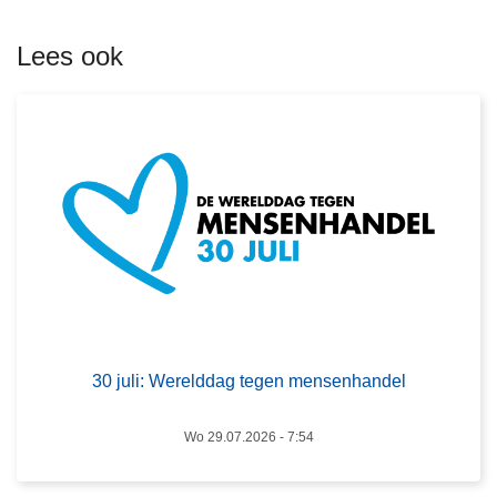
m
e
Lees ook
e
r
o
v
e
r
3
0
j
u
L
l
e
i
e
30 juli: Werelddag tegen mensenhandel
:
s
W
m
Wo 29.07.2026 - 7:54
e
e
r
e