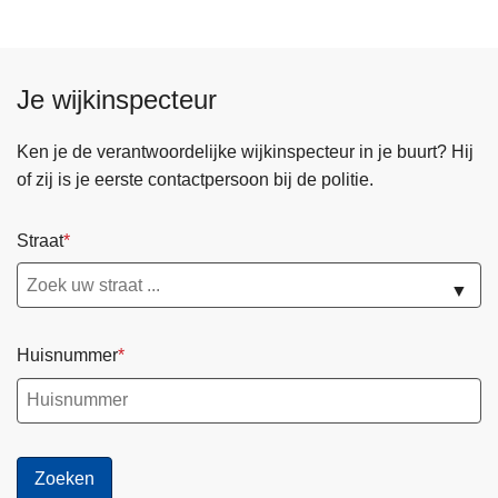
a
s
n
t
d
i
Je wijkinspecteur
e
j
l
d
Ken je de verantwoordelijke wijkinspecteur in je buurt? Hij
e
of zij is je eerste contactpersoon bij de politie.
n
s
Straat
d
e
▼
G
e
Huisnummer
n
t
s
e
F
e