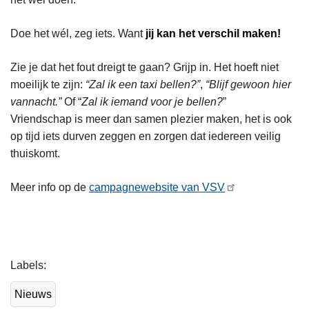
Doe het wél, zeg iets. Want
jij kan het verschil maken!
Zie je dat het fout dreigt te gaan? Grijp in. Het hoeft niet
moeilijk te zijn:
“Zal ik een taxi bellen?”
,
“Blijf gewoon hier
vannacht.”
Of “
Zal ik iemand voor je bellen?
”
Vriendschap is meer dan samen plezier maken, het is ook
op tijd iets durven zeggen en zorgen dat iedereen veilig
thuiskomt.
Meer info op de
campagnewebsite van VSV
L
Labels
e
e
Nieuws
s