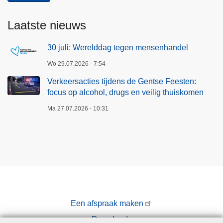
e
Laatste nieuws
s
t
30 juli: Werelddag tegen mensenhandel
e
n
Wo 29.07.2026 - 7:54
:
Verkeersacties tijdens de Gentse Feesten:
f
focus op alcohol, drugs en veilig thuiskomen
o
Ma 27.07.2026 - 10:31
c
u
s
o
p
a
l
c
Een afspraak maken
o
Downloads
h