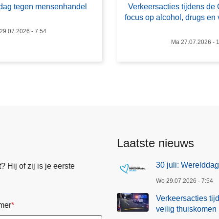
lddag tegen mensenhandel
Verkeersacties tijdens de
e
focus op alcohol, drugs en 
e
29.07.2026 - 7:54
r
Ma 27.07.2026 - 
s
a
c
t
i
e
s
t
Laatste nieuws
i
j
30 juli: Wereldd
Hij of zij is je eerste
d
Wo 29.07.2026 - 7:54
e
n
Verkeersacties ti
mer
s
veilig thuiskomen