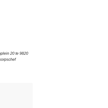
nplein 20 te 9820
korpschef