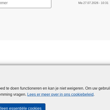
d
Ma 27.07.2026 - 10:31
e
G
e
n
t
s
e
F
e
e
s
t
e
n
d te doen functioneren en kan je niet weigeren. Om uw gebrui
Disclaimer
Privacy
Cookies
Toegankelijkheid
:
temming vragen.
Lees er meer over in ons cookiebeleid
.
f
© 2026 Politie.be
o
lleen essentiële cookies