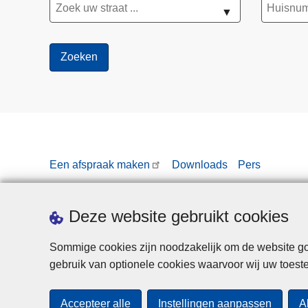
m
▼
e
n
s
e
n
h
a
n
d
Een afspraak maken
Downloads
Pers
e
l
Deze website gebruikt cookies
Sommige cookies zijn noodzakelijk om de website goe
gebruik van optionele cookies waarvoor wij uw toes
Accepteer alle
Instellingen aanpassen
A