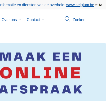
informatie en diensten van de overheid:
www.belgium.be
bmenu
Over ons
Submenu
Contact
Submenu
Zoeken
van
van
keer
Over
Contact
ons