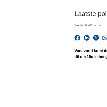
n
h
Laatste po
o
u
Wo 24.06.2026 - 8:45
d
g
a
a
Vanavond komt de 
n
dit
om 19u
in het