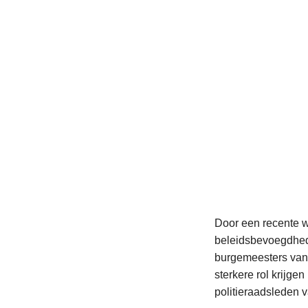
Door een recente w
beleidsbevoegdhede
burgemeesters van 
sterkere rol krijge
politieraadsleden 