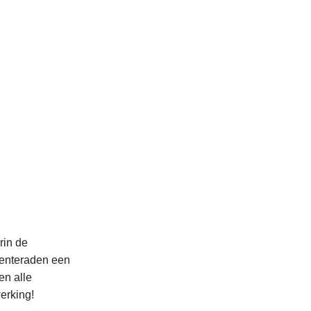
rin de
eenteraden een
en alle
erking!