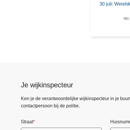
30 juli: Were
l
i
Wo 
:
W
e
r
e
l
d
d
a
Je wijkinspecteur
g
t
Ken je de verantwoordelijke wijkinspecteur in je buurt? 
e
contactpersoon bij de politie.
g
e
Straat
Huisnum
n