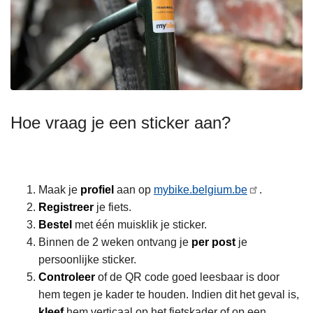
Hoe vraag je een sticker aan?
Maak je
profiel
aan op
mybike​.bel​gium​.be
.
Registreer
je fiets.
Bestel
met één muisklik je sticker.
Binnen de 2 weken ontvang je
per post
je
persoonlijke sticker.
Controleer
of de QR code goed leesbaar is door
hem tegen je kader te houden. Indien dit het geval is,
kleef
hem verticaal op het fietskader of op een