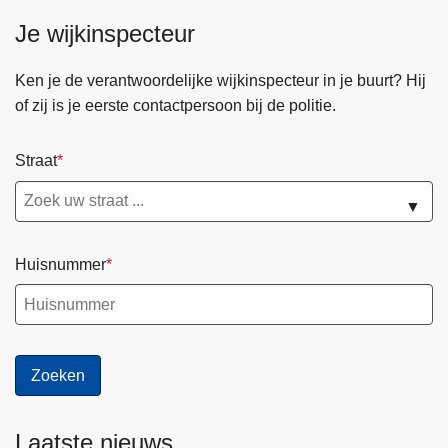
d
i
Je wijkinspecteur
e
j
l
d
Ken je de verantwoordelijke wijkinspecteur in je buurt? Hij
e
of zij is je eerste contactpersoon bij de politie.
n
s
Straat
d
e
▼
G
e
Huisnummer
n
t
s
e
F
e
e
Laatste nieuws
s