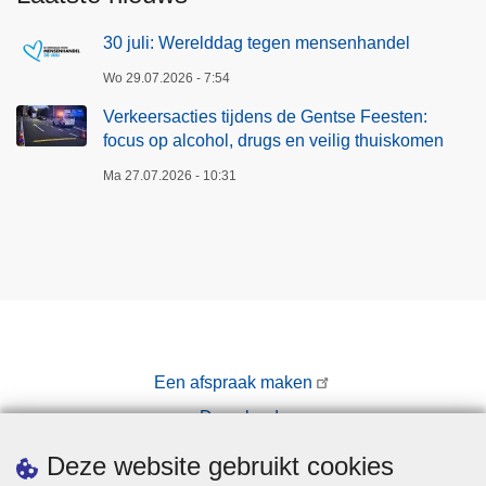
t
30 juli: Werelddag tegen mensenhandel
e
n
Wo 29.07.2026 - 7:54
:
Verkeersacties tijdens de Gentse Feesten:
f
focus op alcohol, drugs en veilig thuiskomen
o
Ma 27.07.2026 - 10:31
c
u
s
o
p
a
l
c
Een afspraak maken
o
Downloads
h
o
Pers
Deze website gebruikt cookies
l