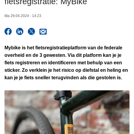
fietsregistratie: MyBike
n
h
Ma 29.04.2024 - 14:23
o
u
d
g
Mybike is het fietsregistratieplatform van de federale
a
overheid en de 3 gewesten. Via dit platform kan je je
a
fiets registreren en identificeren met behulp van een
n
sticker. Zo verklein je het risico op diefstal en heling en
kan je je fiets sneller terugvinden als die gestolen is.