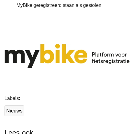
MyBike geregistreerd staan als gestolen.
L
Labels
e
e
Nieuws
s
m
e
Lees ook