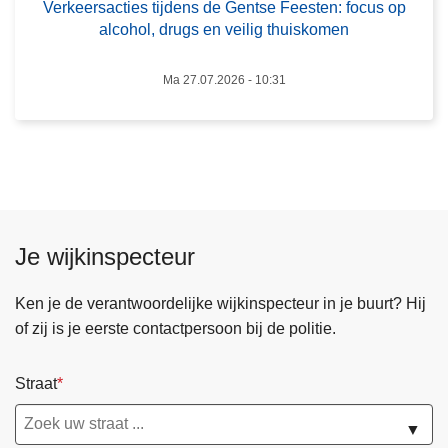
Verkeersacties tijdens de Gentse Feesten: focus op
m
r
alcohol, drugs en veilig thuiskomen
e
s
n
a
Ma 27.07.2026 - 10:31
s
c
e
t
n
i
h
e
a
s
n
t
d
i
Je wijkinspecteur
e
j
l
d
Ken je de verantwoordelijke wijkinspecteur in je buurt? Hij
e
of zij is je eerste contactpersoon bij de politie.
n
s
Straat
d
e
▼
G