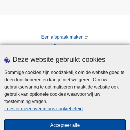
o
p
a
l
c
Een afspraak maken
o
Downloads
h
o
Pers
Deze website gebruikt cookies
l
,
Sommige cookies zijn noodzakelijk om de website goed te
d
doen functioneren en kan je niet weigeren. Om uw
r
gebruikservaring te optimaliseren maakt de website ook
u
gebruik van optionele cookies waarvoor wij uw
g
toestemming vragen.
Disclaimer
s
Lees er meer over in ons cookiebeleid
.
Privacy
e
n
Cookies
Accepteer alle
v