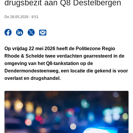
drugsbezit aan Q8 Destelbergen
n
h
Do 28.05.2026 - 9:51
o
u
d
g
Op vrijdag 22 mei 2026 heeft de Politiezone Regio
a
Rhode & Schelde twee verdachten gearresteerd in de
a
omgeving van het Q8-tankstation op de
n
Dendermondesteenweg, een locatie die gekend is voor
overlast en drugshandel.