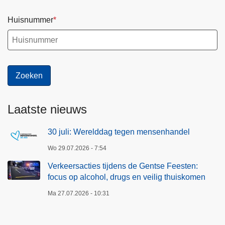
e
Huisnummer
n
t
s
e
F
e
e
Laatste nieuws
s
t
30 juli: Werelddag tegen mensenhandel
e
n
Wo 29.07.2026 - 7:54
:
Verkeersacties tijdens de Gentse Feesten:
f
focus op alcohol, drugs en veilig thuiskomen
o
Ma 27.07.2026 - 10:31
c
u
s