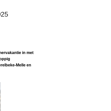
025
mervakantie in met
koppig
erelbeke-Melle en