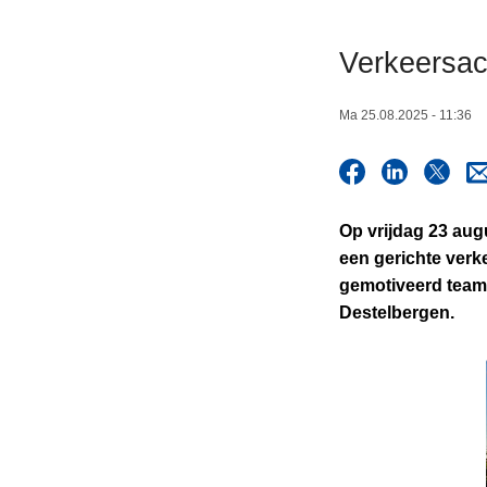
n
h
Verkeersac
o
u
Ma 25.08.2025 - 11:36
d
g
a
a
Op vrijdag 23 aug
n
een gerichte verk
gemotiveerd team 
Destelbergen.