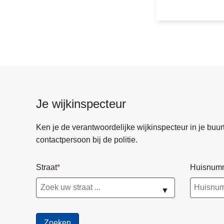
W
e
r
e
l
d
d
a
Je wijkinspecteur
g
t
Ken je de verantwoordelijke wijkinspecteur in je buurt? 
e
contactpersoon bij de politie.
g
e
Straat
Huisnum
n
m
▼
e
n
s