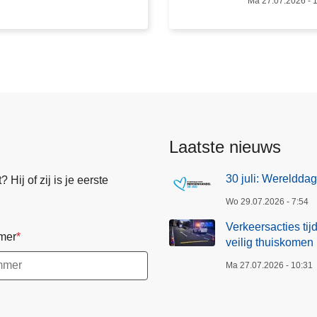
Ma 27.07.2026 - 
s
a
c
t
i
e
s
t
Laatste nieuws
i
j
30 juli: Wereldd
Hij of zij is je eerste
d
Wo 29.07.2026 - 7:54
e
n
Verkeersacties ti
mer
s
veilig thuiskomen
d
Ma 27.07.2026 - 10:31
e
G
e