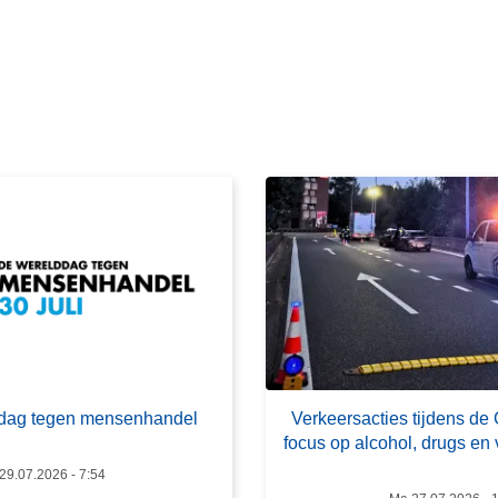
e
e
s
m
e
e
r
o
v
e
r
V
e
r
k
lddag tegen mensenhandel
Verkeersacties tijdens de
e
focus op alcohol, drugs en 
e
29.07.2026 - 7:54
r