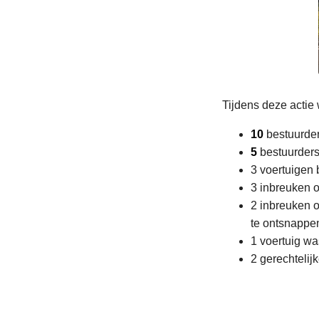
Tijdens deze acti
10
bestuurde
5
bestuurder
3 voertuigen
3 inbreuken o
2 inbreuken o
te ontsnappen
1 voertuig wa
2 gerechtelij
L