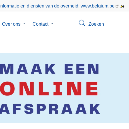
informatie en diensten van de overheid:
www.belgium.be
bmenu
Over ons
Submenu
Contact
Submenu
Zoeken
van
van
keer
Over
Contact
ons