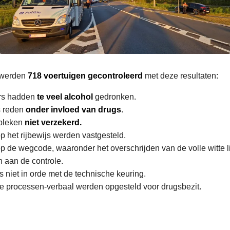
e werden
718 voertuigen gecontroleerd
met deze resultaten:
rs hadden
te veel alcohol
gedronken.
s reden
onder invloed van drugs
.
 bleken
niet verzekerd.
p het rijbewijs werden vastgesteld.
p de wegcode, waaronder het overschrijden van de volle witte li
 aan de controle.
s niet in orde met de technische keuring.
ke processen-verbaal werden opgesteld voor drugsbezit.
L