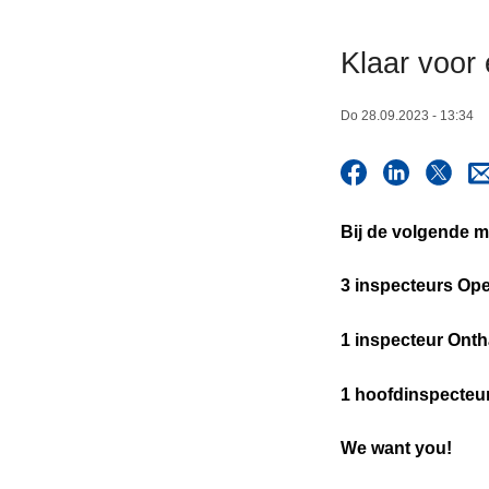
n
h
Klaar voor
o
u
Do 28.09.2023 - 13:34
d
g
a
a
Bij de volgende mo
n
3 inspecteurs Ope
1 inspecteur Ont
1 hoofdinspecteu
We want you!