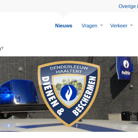
Overige 
Nieuws
Vragen
Submenu
Verkeer
Su
van
van
Vragen
Ver
g?