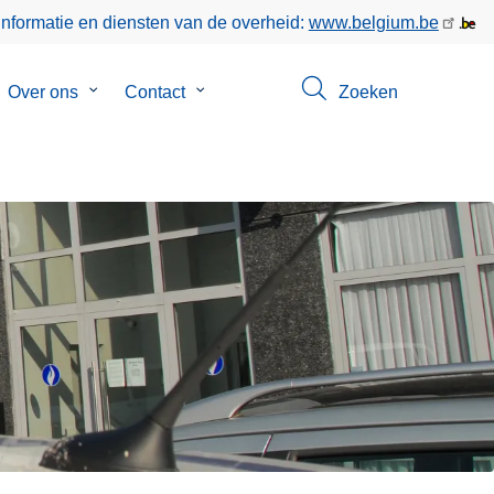
informatie en diensten van de overheid:
www.belgium.be
bmenu
Over ons
Submenu
Contact
Submenu
Zoeken
van
van
keer
Over
Contact
ons