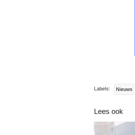
L
e
e
Labels
Nieuws
s
m
e
Lees ook
e
r
o