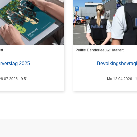
v
e
r
B
e
v
o
rt
Politie Denderleeuw/Haaltert
l
rverslag 2025
Bevolkingsbevrag
k
i
n
28.07.2026 - 9:51
Ma 13.04.2026 - 
g
s
b
e
v
r
a