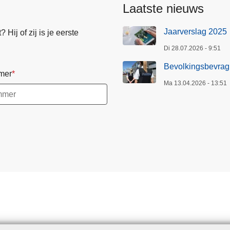
g
Laatste nieuws
i
n
Jaarverslag 2025
Hij of zij is je eerste
g
Di 28.07.2026 - 9:51
2
Bevolkingsbevrag
0
mer
2
Ma 13.04.2026 - 13:51
6