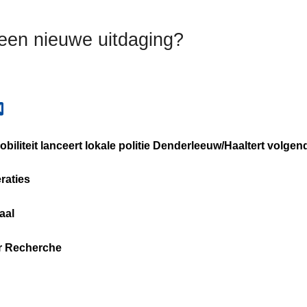
 een nieuwe uitdaging?
biliteit lanceert lokale politie Denderleeuw/Haaltert volgen
raties
haal
r Recherche