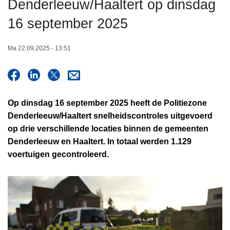
Denderleeuw/Haaltert op dinsdag
n
h
16 september 2025
o
u
Ma 22.09.2025 - 13:51
d
g
a
a
Op dinsdag 16 september 2025 heeft de Politiezone
n
Denderleeuw/Haaltert snelheidscontroles uitgevoerd
op drie verschillende locaties binnen de gemeenten
Denderleeuw en Haaltert. In totaal werden
1.129
voertuigen
gecontroleerd.