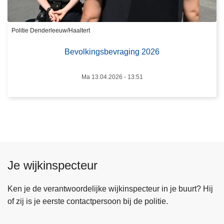
k
i
Politie Denderleeuw/Haaltert
n
g
Bevolkingsbevraging 2026
s
b
Ma 13.04.2026 - 13:51
e
v
r
a
g
i
n
Je wijkinspecteur
g
2
Ken je de verantwoordelijke wijkinspecteur in je buurt? Hij
0
of zij is je eerste contactpersoon bij de politie.
2
6