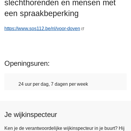
slechthorenden en mensen met
n
h
een spraakbeperking
o
u
https://www.sos112.be/nl/voor-doven
d
g
a
a
Openingsuren
n
24 uur per dag, 7 dagen per week
Je wijkinspecteur
Ken je de verantwoordelijke wijkinspecteur in je buurt? Hij