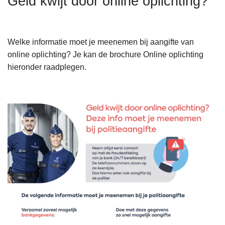
Geld kwijt door online oplichting?
n
h
o
Welke informatie moet je meenemen bij aangifte van
u
online oplichting? Je kan de brochure Online oplichting
d
hieronder raadplegen.
g
a
F
a
o
n
l
d
e
r