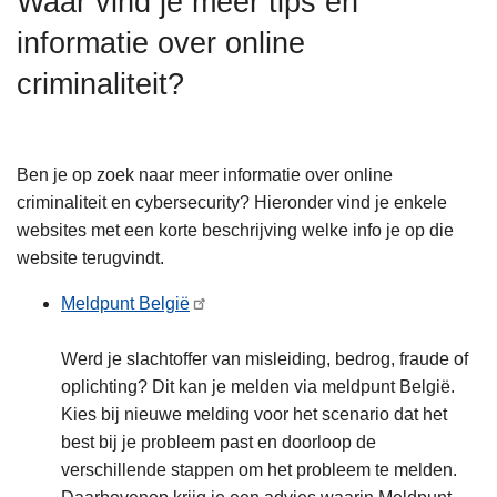
Waar vind je meer tips en
n
informatie over online
h
o
criminaliteit?
u
d
g
Ben je op zoek naar meer informatie over online
a
criminaliteit en cybersecurity? Hieronder vind je enkele
a
websites met een korte beschrijving welke info je op die
n
website terugvindt.
Meldpunt België
Werd je slachtoffer van misleiding, bedrog, fraude of
oplichting? Dit kan je melden via meldpunt België.
Kies bij nieuwe melding voor het scenario dat het
best bij je probleem past en doorloop de
verschillende stappen om het probleem te melden.